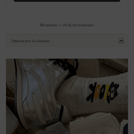
Ordenado
Mostrando 1–40 de 64 resultados
por
los
últimos