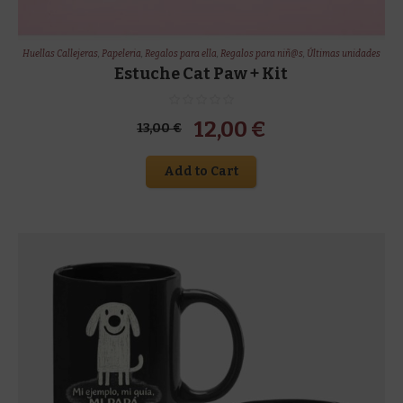
Huellas Callejeras
,
Papeleria
,
Regalos para ella
,
Regalos para niñ@s
,
Últimas unidades
Estuche Cat Paw + Kit
El
El
12,00
€
13,00
€
precio
precio
Add to Cart
original
actual
era:
es:
13,00 €.
12,00 €.