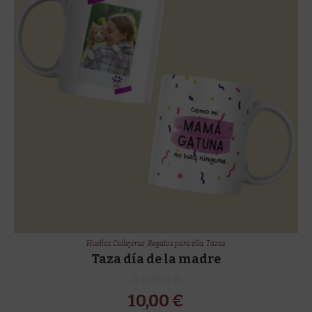
Huellas Callejeras
,
Regalos para ella
,
Tazas
Taza día de la madre
10,00
€