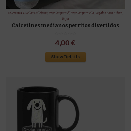
Calcetines
,
Huellas Callejeras
,
Regalos para él
,
Regalos para ella
,
Regalos para niñ@s
,
Ropa
Calcetines medianos perritos divertidos
4,00
€
Show Details