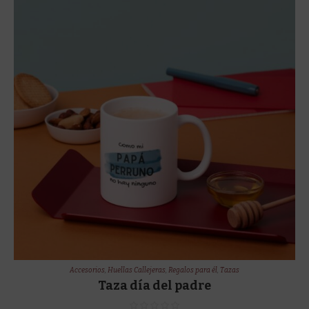
Accesorios
,
Huellas Callejeras
,
Regalos para él
,
Tazas
Taza día del padre