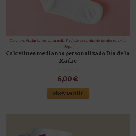
Calcetines
,
Huellas Callejeras
,
Para ella
,
Producto personalizado
,
Regalos para ella
,
Ropa
Calcetines medianos personalizado Día de la
Madre
6,00
€
Show Details