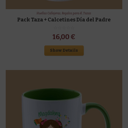
Huellas Callejeras
,
Regalos para él
,
Tazas
Pack Taza + Calcetines Día del Padre
16,00
€
Show Details