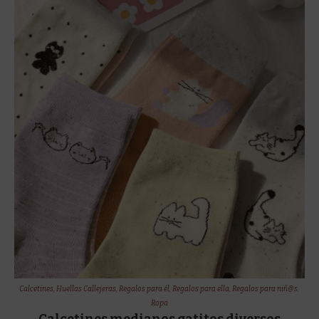
Calcetines
,
Huellas Callejeras
,
Regalos para él
,
Regalos para ella
,
Regalos para niñ@s
,
Ropa
Calcetines medianos gatitos diversos