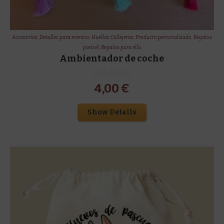
Accesorios
,
Detalles para eventos
,
Huellas Callejeras
,
Producto personalizado
,
Regalos
para él
,
Regalos para ella
Ambientador de coche
4,00
€
Show Details