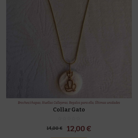
!
Broches/chapas
,
Huellas Callejeras
,
Regalos para ella
,
Últimas unidades
Collar Gato
El
El
12,00
€
14,00
€
precio
precio