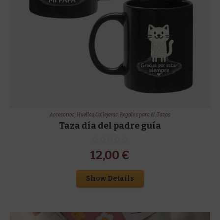
Accesorios
,
Huellas Callejeras
,
Regalos para él
,
Tazas
Taza día del padre guía
12,00
€
Show Details