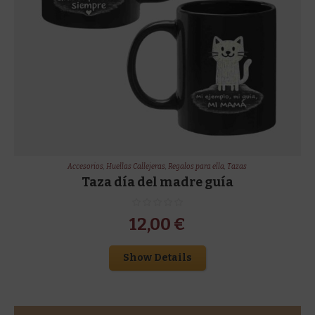
Accesorios
,
Huellas Callejeras
,
Regalos para ella
,
Tazas
Taza día del madre guía
12,00
€
Show Details