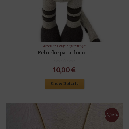
Accesorios
,
Regalos para niñ@s
Peluche para dormir
10,00
€
Show Details
¡Oferta