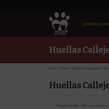
QUIÉNES SOM
Huellas Callej
Inicio
/
Tienda
/ Productos etiquetados “Huel
Huellas Callej
“Estuche Cat Paw + Kit” se ha añadido a 