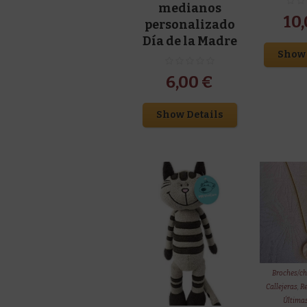
medianos
10
personalizado
Día de la Madre
Show 
6,00
€
Show Details
Broches/c
Callejeras
,
Re
Última