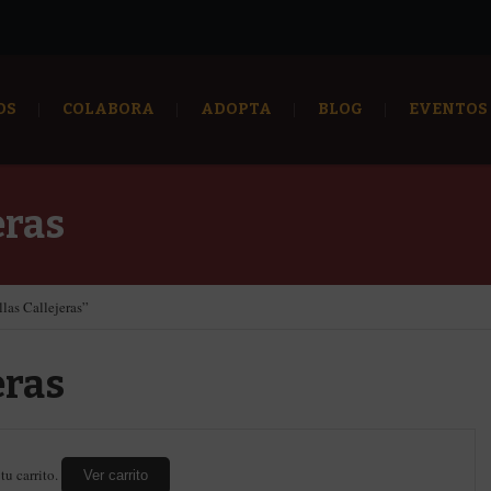
OS
COLABORA
ADOPTA
BLOG
EVENTOS
eras
las Callejeras”
eras
tu carrito.
Ver carrito