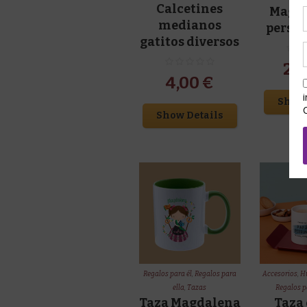
Calcetines
Magd
medianos
perso
gatitos diversos
25
4,00
€
Show 
Show Details
Regalos para él
,
Regalos para
Accesorios
,
Hu
ella
,
Tazas
Regalos p
Taza Magdalena
Taza 