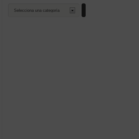
Selecciona
una
categoría
enado
mos