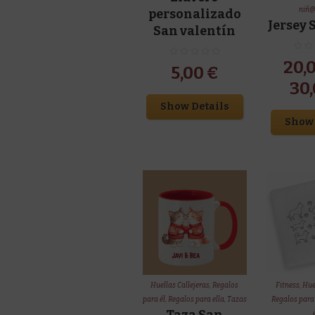
niñ
personalizado
Jersey
San valentín
20,
5,00
€
30
Show Details
Show 
Huellas Callejeras
,
Regalos
Fitness
,
Hue
para él
,
Regalos para ella
,
Tazas
Regalos para 
Taza San