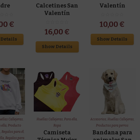
adre
Calcetines San
Valentín
Valentín
,00
€
10,00
€
16,00
€
Details
Show Details
Show Details
ellas Callejeras
,
Huellas Callejeras
,
Para ella
,
Accesorios
,
Huellas Callejeras
,
 ella
,
Producto
Ropa
Productos para perros
Camiseta
Bandana para
o
,
Regalos para él
,
lla
,
Regalos para
Técnica Mujer
animales San