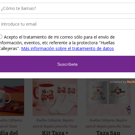
alenero
«Eres Gatastico
Calcetines Día
nalizado
/ Perrifecto»
del Padre
,00
€
12,00
€
16,00
€
Details
Show Details
Show Details
ellas Callejeras
,
Huellas Callejeras
,
Regalos
Huellas Callejeras
,
Regalos
ara él
,
Tazas
para él
,
Regalos para ella
,
Tazas
para él
,
Regalos para ella
,
Tazas
día del
Kit Taza +
Taza San