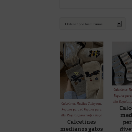
Calcetines
,
Hu
Regalos para 
ella
,
Regalos 
Calcetines
,
Huellas Callejeras
,
Calc
Regalos para él
,
Regalos para
med
ella
,
Regalos para niñ@s
,
Ropa
Calcetines
per
medianos gatos
dive