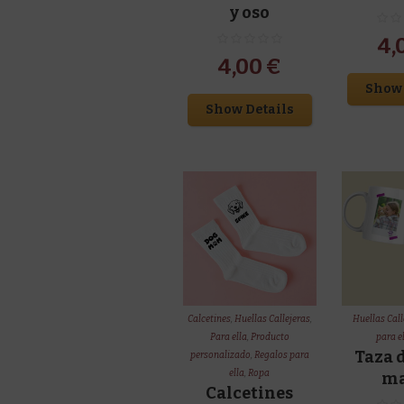
y oso
4,
4,00
€
Show 
Show Details
Calcetines
,
Huellas Callejeras
,
Huellas Call
Para ella
,
Producto
para e
Taza d
personalizado
,
Regalos para
ella
,
Ropa
ma
Calcetines