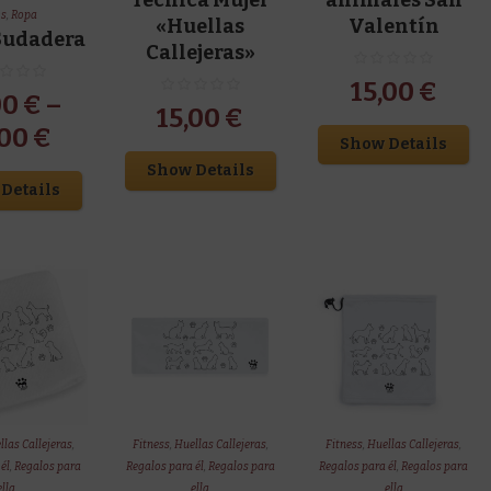
@s
,
Ropa
«Huellas
Valentín
 Sudadera
Callejeras»
15,00
€
00
€
–
15,00
€
,00
€
Show Details
Show Details
Details
llas Callejeras
,
Fitness
,
Huellas Callejeras
,
Fitness
,
Huellas Callejeras
,
él
,
Regalos para
Regalos para él
,
Regalos para
Regalos para él
,
Regalos para
ella
ella
ella