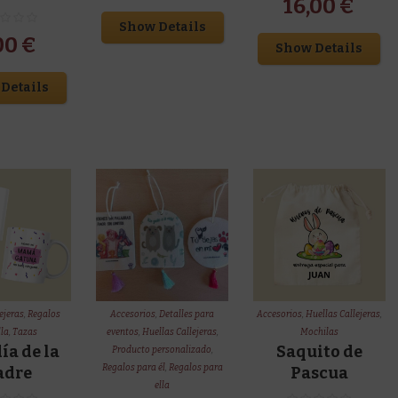
16,00
€
Show Details
00
€
Show Details
Details
ejeras
,
Regalos
Accesorios
,
Detalles para
Accesorios
,
Huellas Callejeras
,
lla
,
Tazas
eventos
,
Huellas Callejeras
,
Mochilas
ía de la
Saquito de
Producto personalizado
,
Regalos para él
,
Regalos para
dre
Pascua
ella