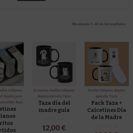
Ord
Mostrando 1–40 de 64 resultados
por
los
últi
ellas Callejeras
,
Accesorios
,
Huellas Callejeras
,
Huellas Callejeras
,
Regalos
él
,
Regalos para
Regalos para ella
,
Tazas
para ella
,
Tazas
Taza día del
Pack Taza +
para niñ@s
,
Ropa
etines
madre guía
Calcetines Día
ianos
de la Madre
ritos
12,00
€
rtidos