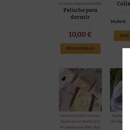
Coll
Accesorios
,
Regalos para niñ@s
Peluche para
dormir
14,00
€
10,00
€
Add 
Show Details
Calcetines
,
Huellas Callejeras
,
Regalos para 
Regalos para él
,
Regalos para
ella
,
Regalos 
ella
,
Regalos para niñ@s
,
Ropa