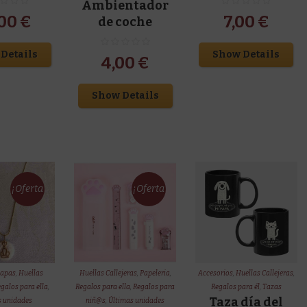
Ambientador
,00
€
7,00
€
de coche
Details
Show Details
4,00
€
Show Details
¡Oferta
¡Oferta
!
!
hapas
,
Huellas
Huellas Callejeras
,
Papeleria
,
Accesorios
,
Huellas Callejeras
,
galos para ella
,
Regalos para ella
,
Regalos para
Regalos para él
,
Tazas
Taza día del
s unidades
niñ@s
,
Últimas unidades