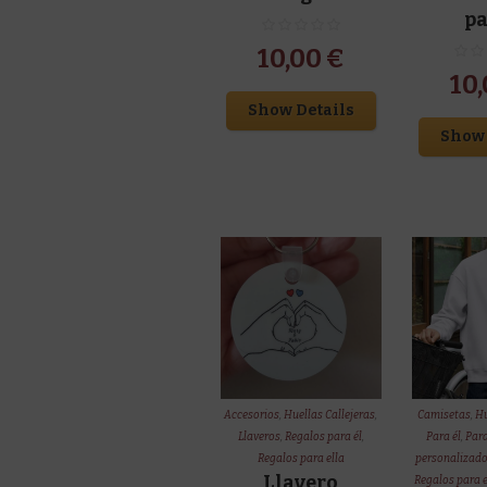
p
10,00
€
10
Show Details
Show 
Accesorios
,
Huellas Callejeras
,
Camisetas
,
Hu
Llaveros
,
Regalos para él
,
Para él
,
Para
Regalos para ella
personalizad
Llavero
Regalos para e