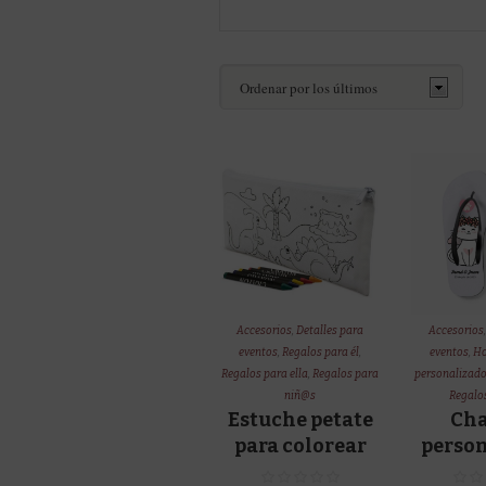
Accesorios
,
Detalles para
Accesorios
eventos
,
Regalos para él
,
eventos
,
Ho
Regalos para ella
,
Regalos para
personalizad
niñ@s
Regalos
Estuche petate
Ch
para colorear
perso