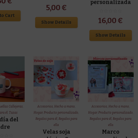
50
€
personalizada
5,00
€
to Cart
16,00
€
Show Details
Show Details
ellas Callejeras
,
Accesorios
,
Hecho a mano
,
Accesorios
,
Hecho a mano
,
ara él
,
Tazas
Hogar
,
Producto personalizado
,
Hogar
,
Producto personalizado
,
día del
Regalos para él
,
Regalos para
Regalos para él
,
Regalos para
ella
ella
adre
Velas soja
Marco