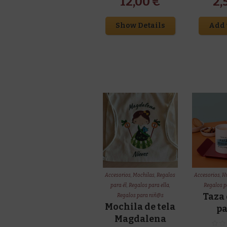
12,00
€
2,
Show Details
Add 
Accesorios
,
Mochilas
,
Regalos
Accesorios
,
Hu
para él
,
Regalos para ella
,
Regalos p
Taza 
Regalos para niñ@s
Mochila de tela
p
Magdalena