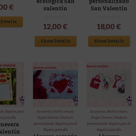
ecológica San
personalizado
,00
€
valentín
San Valentín
Details
12,00
€
18,00
€
Show Details
Show Details
mán
,
Regalos para
Accesorios
,
Hecho a mano
,
Accesorios
,
Hecho a mano
,
s para ella
Hogar
,
Llaveros
,
Producto
Hogar
,
Llaveros
,
Producto
 nevera
personalizado
,
Regalos para él
,
personalizado
,
Regalos para él
,
Regalos para ella
Regalos para ella
alentín