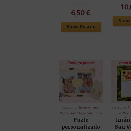
10
6,50
€
Show 
Show Details
Accesorios
,
Hecho a mano
,
Accesorios
,
I
Hogar
,
Producto personalizado
él
,
Regalo
Puzle
Imán
personalizado
San V