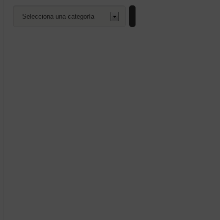
Selecciona
una
categoría
enado
mos