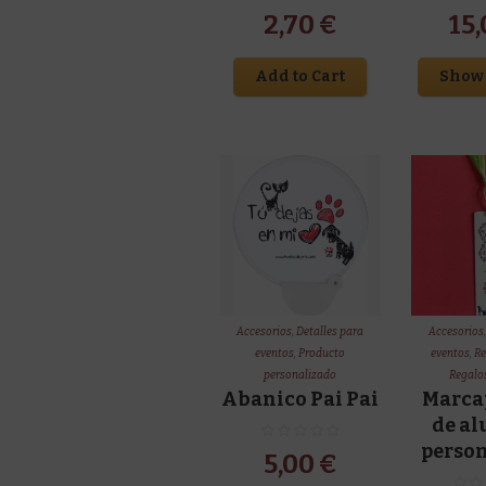
2,70
€
15
Add to Cart
Show 
Accesorios
,
Detalles para
Accesorios
eventos
,
Producto
eventos
,
Re
personalizado
Regalos
Abanico Pai Pai
Marca
de a
perso
5,00
€