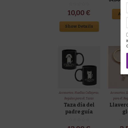
14,00
€
10,00
€
Add 
Show Details
Accesorios
,
Huellas Callejeras
,
Accesorios
,
L
Regalos para él
,
Tazas
para él
,
Reg
Taza día del
Llavero
padre guía
g