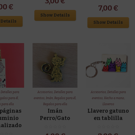
3,00
€
,00
€
7,00
€
Show Details
Details
Show Details
,
Detalles para
Accesorios
,
Detalles para
Accesorios
,
Detalles para
galos para él
,
eventos
,
Imán
,
Regalos para él
,
eventos
,
Hecho a mano
,
 para ella
Regalos para ella
Llaveros
páginas
Imán
Llavero gatuno
luminio
Perro/Gato
en tablilla
nalizado