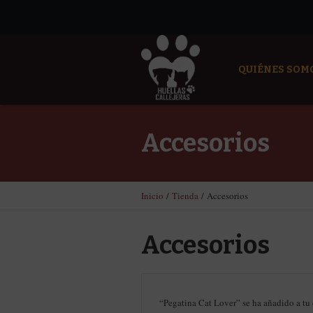
QUIÉNES SOM
Accesorios
Inicio
/
Tienda
/ Accesorios
Accesorios
“Pegatina Cat Lover” se ha añadido a tu 