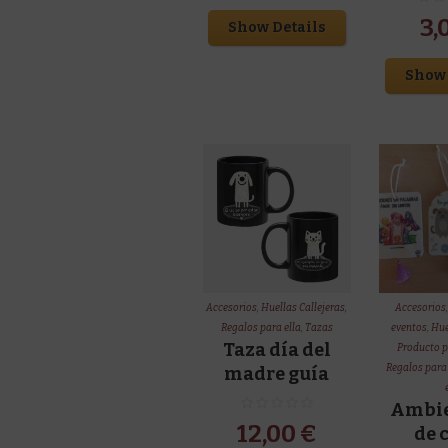
3,
Show Details
Show 
Accesorios
,
Huellas Callejeras
,
Accesorios
Regalos para ella
,
Tazas
eventos
,
Hue
Taza día del
Producto p
Regalos para 
madre guía
Ambie
12,00
€
de 