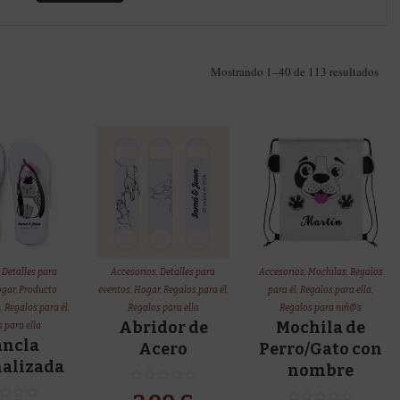
Ord
Mostrando 1–40 de 113 resultados
por
los
últi
,
Detalles para
Accesorios
,
Detalles para
Accesorios
,
Mochilas
,
Regalos
gar
,
Producto
eventos
,
Hogar
,
Regalos para él
,
para él
,
Regalos para ella
,
o
,
Regalos para él
,
Regalos para ella
Regalos para niñ@s
Abridor de
Mochila de
 para ella
ancla
Acero
Perro/Gato con
nalizada
nombre