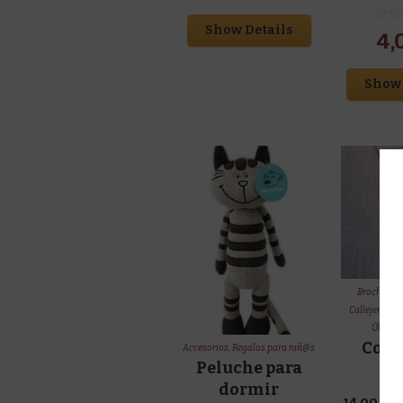
Show Details
4,
Show 
Broches/c
Callejeras
,
Re
Última
Coll
Accesorios
,
Regalos para niñ@s
Peluche para
dormir