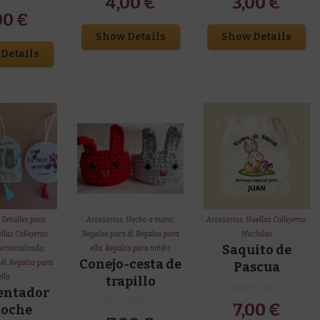
4,00
€
3,00
€
00
€
Show Details
Show Details
Details
,
Detalles para
Accesorios
,
Hecho a mano
,
Accesorios
,
Huellas Callejeras
,
llas Callejeras
,
Regalos para él
,
Regalos para
Mochilas
Saquito de
ersonalizado
,
ella
,
Regalos para niñ@s
Conejo-cesta de
él
,
Regalos para
Pascua
ella
trapillo
ntador
7,00
€
coche