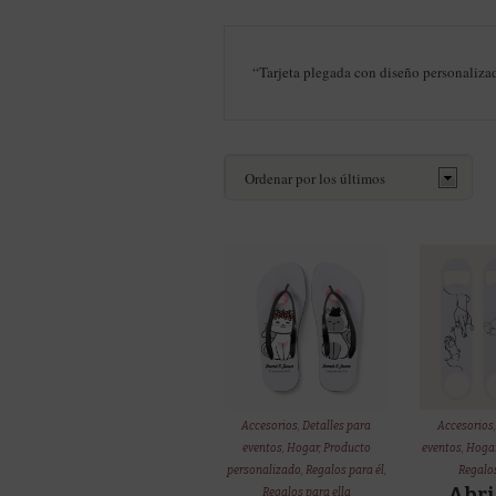
“Tarjeta plegada con diseño personalizad
Accesorios
,
Detalles para
Accesorios
eventos
,
Hogar
,
Producto
eventos
,
Hoga
personalizado
,
Regalos para él
,
Regalos
Abri
Regalos para ella