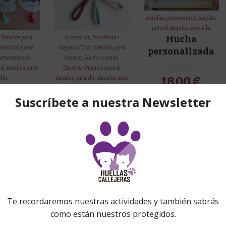
Detalles para eventos
,
Regalos
para él
,
Regalos para ella
Hucha
,
Detalles para
Accesorios
,
Decathlon -
llas Callejeras
,
Segunda Vida
,
Detalles para
personalizada
ersonalizado
,
eventos
,
Hecho a mano
,
él
,
Regalos para
Llaveros
,
Regalos para él
,
18,00
€
ella
Regalos para ella
,
Regalos para
ntador
niñ@s
Llavero muñeca
coche
Add to Cart
3,00
€
–
00
€
4,00
€
Details
Show Details