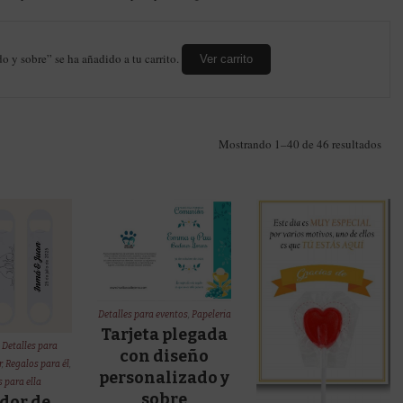
o y sobre” se ha añadido a tu carrito.
Ver carrito
Ord
Mostrando 1–40 de 46 resultados
por
los
últi
Detalles para eventos
,
Papeleria
Tarjeta plegada
,
Detalles para
con diseño
r
,
Regalos para él
,
personalizado y
 para ella
sobre
dor de