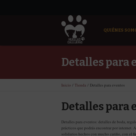
QUIÉNES SOM
Detalles para 
Inicio
/
Tienda
/ Detalles para eventos
Detalles para 
Detalles para eventos: detalles de boda, rega
prácticos que podrás encontrar por internet. 
solidarios hechos con mucho cariño, con el fi