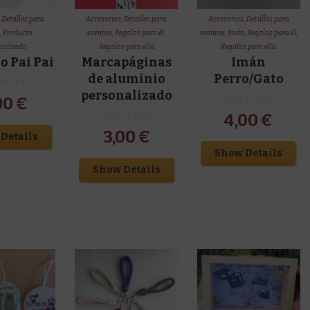
,
Detalles para
Accesorios
,
Detalles para
Accesorios
,
Detalles para
s
,
Producto
eventos
,
Regalos para él
,
eventos
,
Imán
,
Regalos para él
,
nalizado
Regalos para ella
Regalos para ella
o Pai Pai
Marcapáginas
Imán
de aluminio
Perro/Gato
personalizado
00
€
4,00
€
3,00
€
Details
Show Details
Show Details