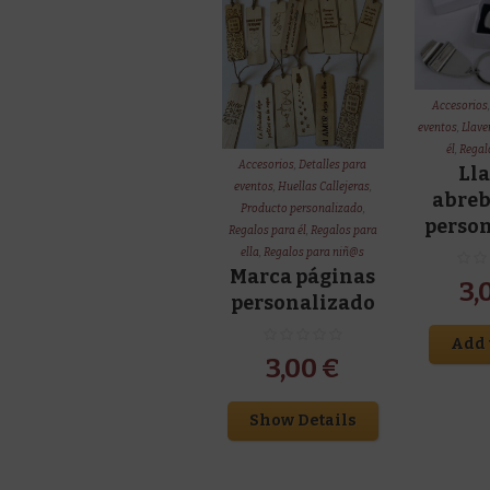
Accesorios
eventos
,
Llave
él
,
Regalo
Accesorios
,
Detalles para
Ll
eventos
,
Huellas Callejeras
,
abreb
Producto personalizado
,
perso
Regalos para él
,
Regalos para
ella
,
Regalos para niñ@s
Marca páginas
3,
personalizado
Add 
3,00
€
Show Details