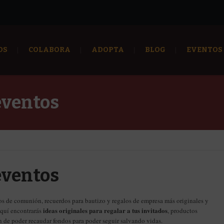
OS
COLABORA
ADOPTA
BLOG
EVENTOS
eventos
eventos
los de comunión, recuerdos para bautizo y regalos de empresa más originales y
ideas originales para regalar a tus invitados
Aquí encontrarás
, productos
n de poder recaudar fondos para poder seguir salvando vidas.