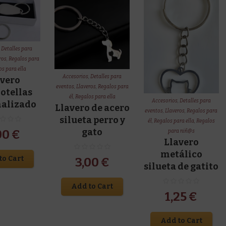
,
Detalles para
ros
,
Regalos para
s para ella
Accesorios
,
Detalles para
avero
eventos
,
Llaveros
,
Regalos para
otellas
él
,
Regalos para ella
Accesorios
,
Detalles para
nalizado
Llavero de acero
eventos
,
Llaveros
,
Regalos para
silueta perro y
él
,
Regalos para ella
,
Regalos
gato
00
€
para niñ@s
Llavero
metálico
to Cart
3,00
€
silueta de gatito
Add to Cart
1,25
€
Add to Cart