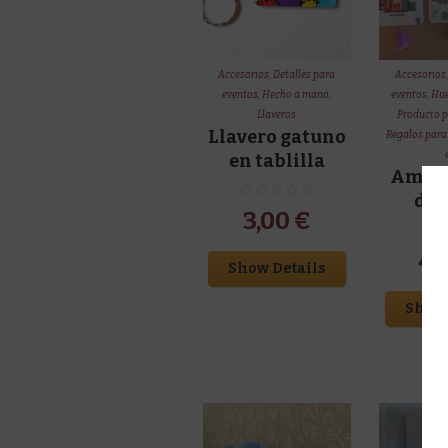
Accesorios
,
Detalles para
Accesorios
eventos
,
Hecho a mano
,
eventos
,
Hue
Llaveros
Producto p
Llavero gatuno
Regalos para 
en tablilla
Ambie
de 
3,00
€
4,
Show Details
Show 