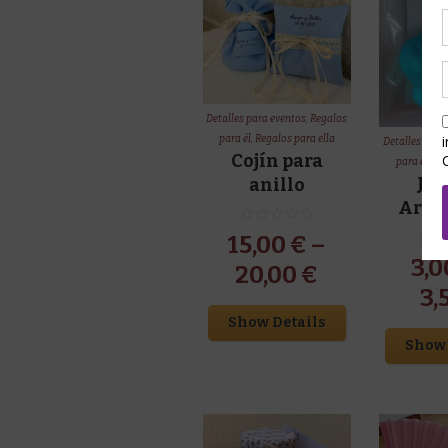
Detalles para eventos
,
Regalos
para él
,
Regalos para ella
Detalles para
Cojín para
para él
,
Reg
Ja
anillo
Arte
15,00
€
–
3,
20,00
€
3,
Show Details
Show 