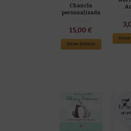
Chancla
A
personalizada
3,
15,00
€
Show 
Show Details