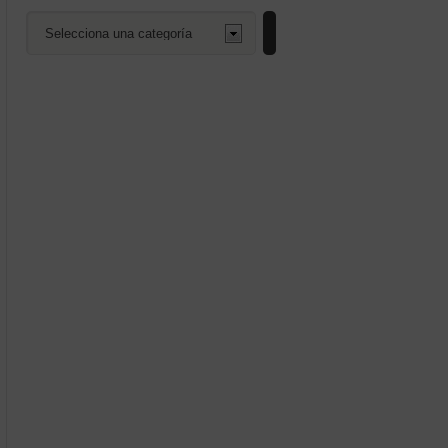
Selecciona
una
categoría
enado
mos