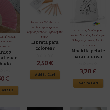
Accesorios
,
Detalles para
eventos
,
Regalos para él
,
Accesorios
,
Detalles para
Regalos para ella
,
Regalos para
eventos
,
Mochilas
,
Regalos para
,
Detalles para
niñ@s
él
,
Regalos para ella
,
Regalos
Libreta para
s
,
Producto
para niñ@s
nalizado
colorear
Mochila petate
anico
para colorear
nalizado
2,50
€
abado
3,20
€
Add to Cart
50
€
Add to Cart
Details