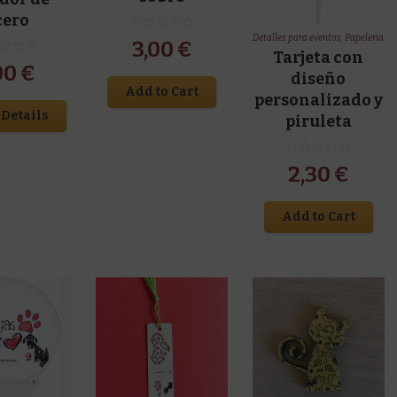
cero
Detalles para eventos
,
Papeleria
3,00
€
Tarjeta con
00
€
diseño
Add to Cart
personalizado y
Details
piruleta
2,30
€
Add to Cart