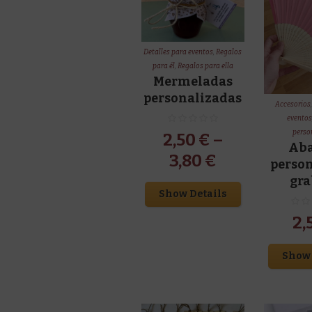
Detalles para eventos
,
Regalos
para él
,
Regalos para ella
Mermeladas
personalizadas
Accesorios
evento
perso
2,50
€
–
Ab
3,80
€
perso
gr
Show Details
2,
Show 