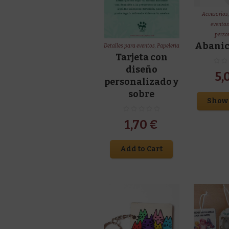
Accesorios
evento
perso
Abanic
Detalles para eventos
,
Papeleria
Tarjeta con
diseño
5,
personalizado y
sobre
Show 
1,70
€
Add to Cart