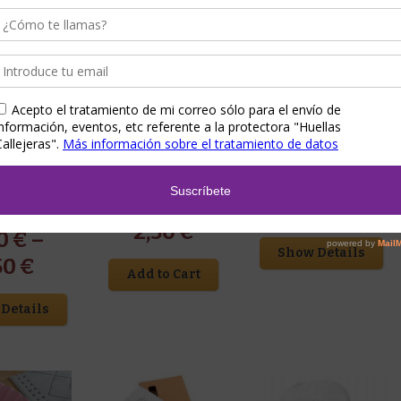
Detalles para eventos
,
Regalos
Detalles para eventos
,
Regalos
 eventos
,
Regalos
para él
,
Regalos para ella
para él
,
Regalos para ella
alos para ella
Galletas huella
Piruletas sanas
bones
artesanas
sanales
3,50
€
2,50
€
00
€
–
Show Details
50
€
Add to Cart
Details