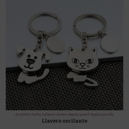
Accesorios
,
Huellas Callejeras
,
Llaveros
,
Regalos para él
,
Regalos para ella
Llavero oscilante