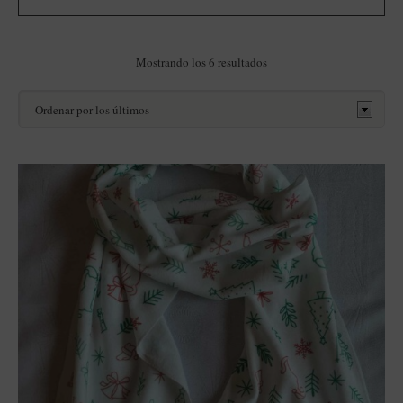
Ordenado
Mostrando los 6 resultados
por
los
últimos