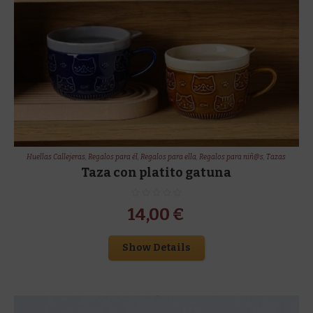
Huellas Callejeras
,
Regalos para él
,
Regalos para ella
,
Regalos para niñ@s
,
Tazas
Taza con platito gatuna
14,00
€
Show Details