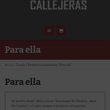
Para ella
Inicio
/
Tienda
/ Productos etiquetados “Para ella”
Para ella
No puedes añadir «Bolsa loneta “Emociones Sin Palabras, Amor
Sin Límites”» al carrito porque el producto está agotado.