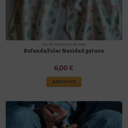
Para ella
,
Regalos para ella
,
Ropa
Bufanda/fular Navidad gatuna
6,00
€
Add to Cart