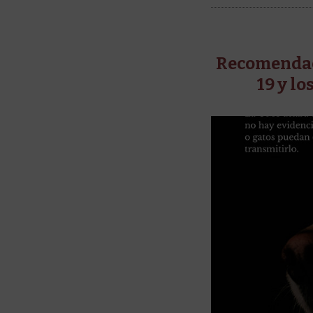
Recomendaci
19 y l