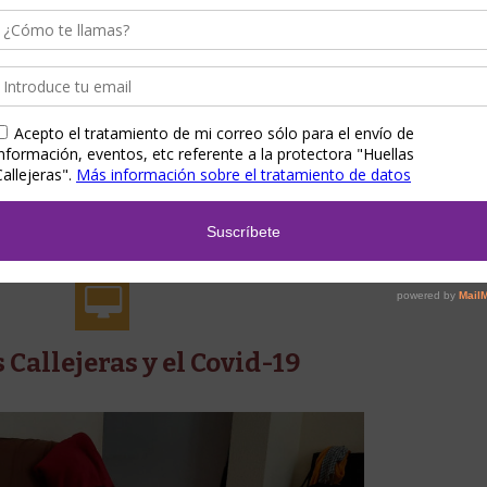
By
huellas2
In
Noticias
1
Read More
07/04/2020
 Callejeras y el Covid-19