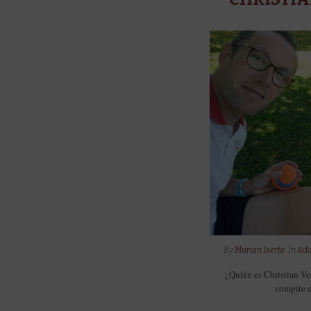
By
Marian Iserte
In
Ado
¿Quién es Christian Ve
compite e