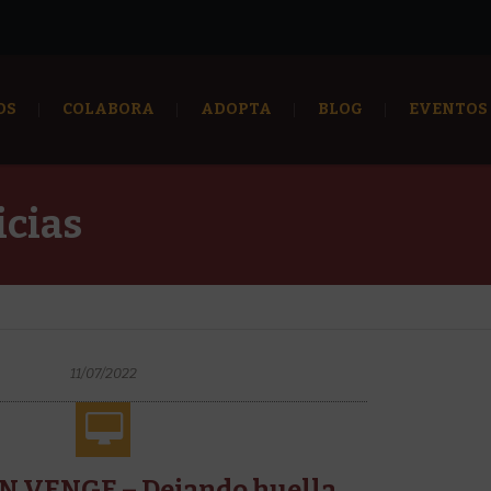
OS
COLABORA
ADOPTA
BLOG
EVENTOS
icias
11/07/2022
N VENGE – Dejando huella