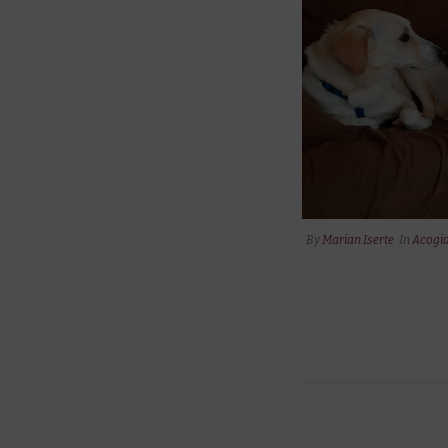
By
Marian Iserte
In
Acogid