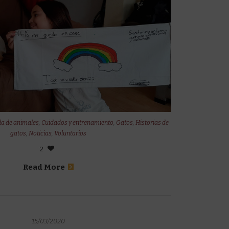
a de animales
,
Cuidados y entrenamiento
,
Gatos
,
Historias de
gatos
,
Noticias
,
Voluntarios
2
Read More
15/03/2020