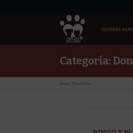
QUIÉNES SOM
Categoría:
Don
Home
/
Donaciones
RINGO Y BL