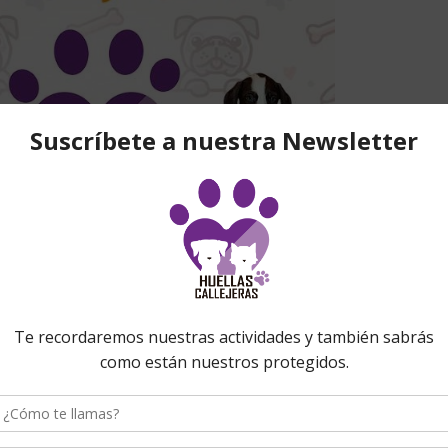
s2
In
Donaciones
,
Huellas Callejeras
,
Noticias
1