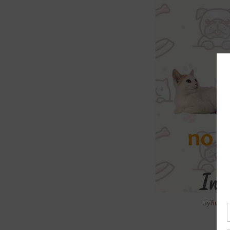
By
huella