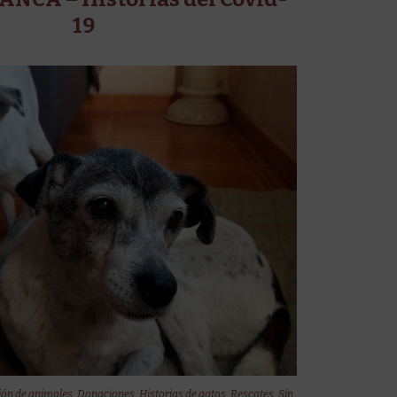
19
ón de animales
,
Donaciones
,
Historias de gatos
,
Rescates
,
Sin