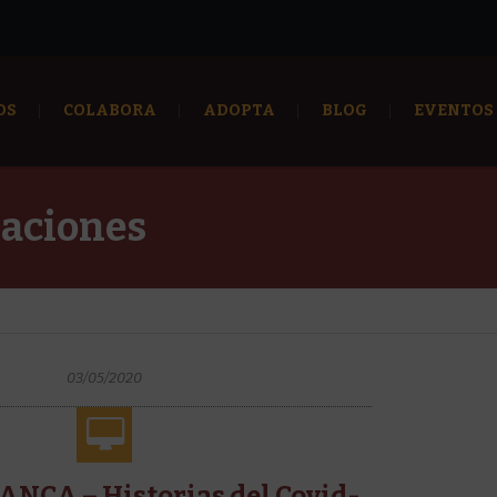
OS
COLABORA
ADOPTA
BLOG
EVENTOS
aciones
03/05/2020
ANCA – Historias del Covid-