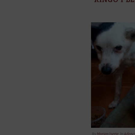
By
Marian Iserte
In
Adopci