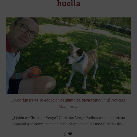
huella
By
Marian Iserte
In
Adopción de animales
,
Bienestar animal
,
Noticias
,
Voluntarios
¿Quién es Christian Venge? Christian Venge Balboa es un deportista
español que compite en ciclismo adaptado en las modalidades de...
1