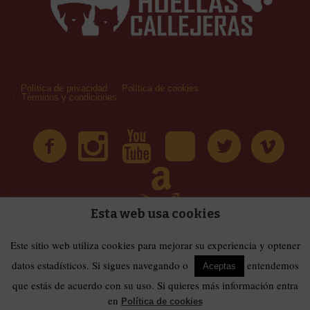
Política de privacidad
Política de cookies
Términos y condiciones
Esta web usa cookies
| Huellas Callejeras © 2019 | Todos los derechos
Términos y condiciones
Este sitio web utiliza cookies para mejorar su experiencia y optener
reservados
datos estadísticos. Si sigues navegando o
entendemos
Aceptas
que estás de acuerdo con su uso. Si quieres más información entra
en
Política de cookies