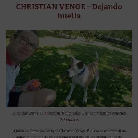
CHRISTIAN VENGE – Dejando
huella
By
Marian Iserte
In
Adopción de animales
,
Bienestar animal
,
Noticias
,
Voluntarios
¿Quién es Christian Venge? Christian Venge Balboa es un deportista
español que compite en ciclismo adaptado en las modalidades de...