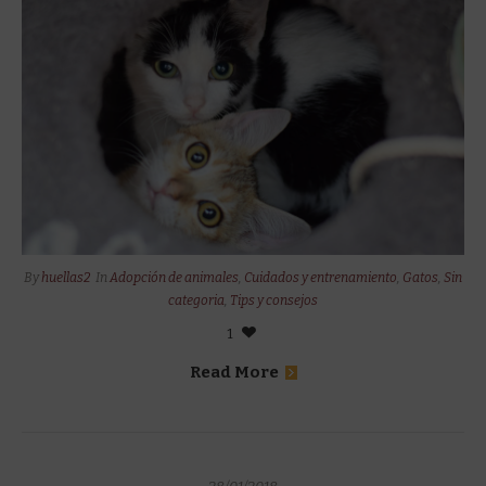
By
huellas2
In
Adopción de animales
,
Cuidados y entrenamiento
,
Gatos
,
Sin
categoria
,
Tips y consejos
1
Read More