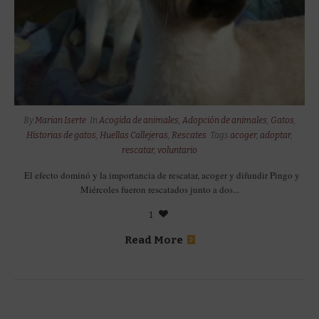
By
Marian Iserte
In
Acogida de animales
,
Adopción de animales
,
Gatos
,
Historias de gatos
,
Huellas Callejeras
,
Rescates
Tags
acoger
,
adoptar
,
rescatar
,
voluntario
El efecto dominó y la importancia de rescatar, acoger y difundir Pingo y
Miércoles fueron rescatados junto a dos...
1
Read More