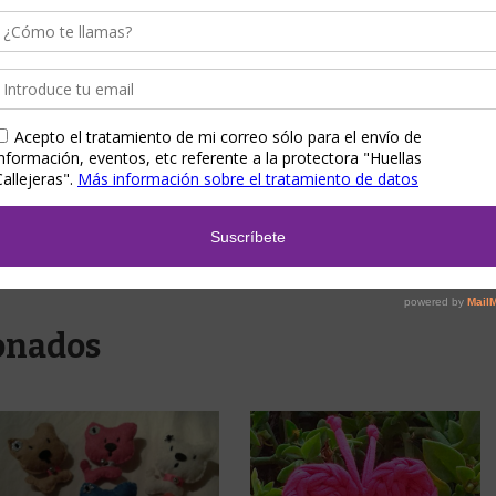
n modelo).
e para la noche de Papá Noel o de Reyes.
no con mucho amor por voluntari@s y tiene un periodo de preparación
ra una fecha en concreto, por favor, contacta primero con nosotros para
onados