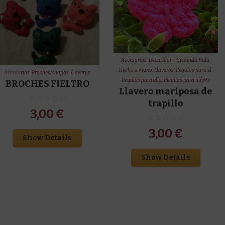
Accesorios
,
Decathlon - Segunda Vida
,
Hecho a mano
,
Llaveros
,
Regalos para él
,
Accesorios
,
Broches/chapas
,
Llaveros
Regalos para ella
,
Regalos para niñ@s
BROCHES FIELTRO
Llavero mariposa de
trapillo
3,00
€
3,00
€
Show Details
Show Details