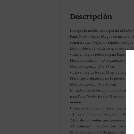
Descripción
Haz que la noche más especial del año 
Papá Noel o Reyes Magos en madera. Un
entrar a casa a dejar los regalos, aunq
Disponible en 2 modelos grabados a lás
• Llave mágica redonda para Papá Noel
Placa redonda con texto grabado y llave
Medidas aprox.: 13 x 14 cm
• Llave mágica Reyes Magos con colga
Placa tipo colgador para la puerta, con 
Medidas aprox.: 19 x 8,5 cm
En ambos modelos grabamos el nombre d
para Papá Noel o Reyes Magos en madera
⸻
Cómo personalizar tu llave mágica
1.Elige el modelo en el selector: Papá
2.Escribe el nombre que quieres que ap
3.Confirmas tu pedido y nosotros cream
Magos en madera, lista para colocar en l