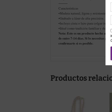
⸻
Características
•Madera natural, ligera y resistente.
•Grabado a láser de alta precisión.
•Incluye cinta o lazo para colgar (segú
•Ideal como tradición familiar y detall
Nota: Este es un producto hecho a ma
de entre 7-14 días. Si lo necesitas pa
confirmarte si es posible.
Productos relaci