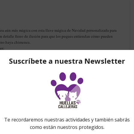
sea aún más mágica con esta llave mágica de Navidad personalizada para
 detalle lleno de ilusión para que los peques entiendan cómo pueden
ue no haya chimenea.
er:
 decorativa en el centro.
dor de puerta
ilustración de los Reyes y llave independiente.
el niño o la niña, creando una llave mágica de Navidad personalizada
 que podréis usar año tras año.
 Noel o Reyes Magos.
arezca grabado.
os tu llave mágica de Navidad personalizada para Papá Noel o Reyes
a puerta o junto al árbol.