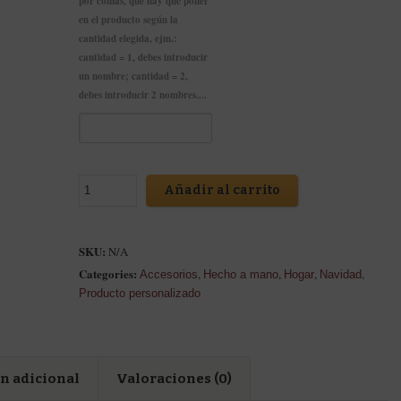
por comas, que hay que poner
en el producto según la
cantidad elegida, ejm.:
cantidad = 1, debes introducir
un nombre; cantidad = 2,
debes introducir 2 nombres....
Añadir al carrito
SKU:
N/A
Categories:
,
,
,
,
Accesorios
Hecho a mano
Hogar
Navidad
Producto personalizado
n adicional
Valoraciones (0)