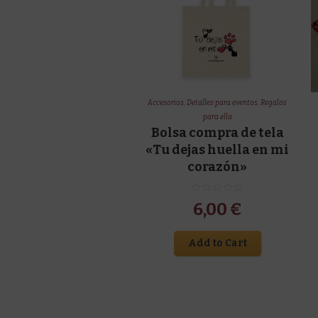
Accesorios
,
Detalles para eventos
,
Regalos
para ella
Bolsa compra de tela
«Tu dejas huella en mi
corazón»
6,00
€
Add to Cart