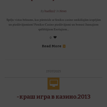
By
huellas2
In
News
Spēļu vistas brīnums, kas pārsteidz ar fenikss casino unikālajām iespējām
un piedāvājumiem! Fenikss Casino piedāvājumi un bonusi Jaunajiem
spēlētājiem Esošajiem...
0
Read More
17/07/2025
-краш игра в казино.2013