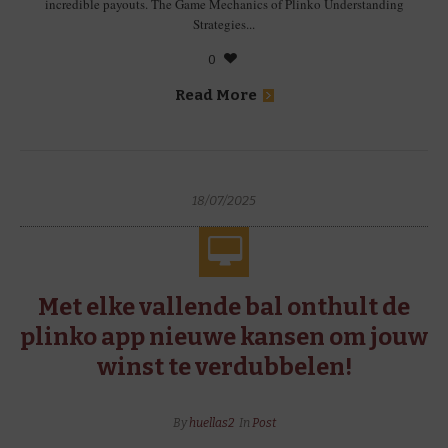
incredible payouts. The Game Mechanics of Plinko Understanding
Strategies...
0
Read More
18/07/2025
Met elke vallende bal onthult de
plinko app nieuwe kansen om jouw
winst te verdubbelen!
By
huellas2
In
Post