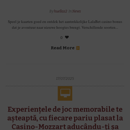
By
huellas2
In
News
Speel je kaarten goed en ontdek het aantrekkelijke LalaBet casino bonus
dat je avontuur naar nieuwe hoogtes brengt. Verschillende soorten...
0
Read More
17/07/2025
Experiențele de joc memorabile te
așteaptă, cu fiecare pariu plasat la
Casino-Mozzart aducându-ți șa