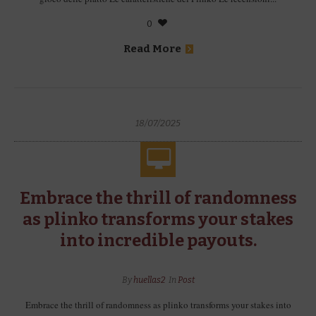
0
Read More
18/07/2025
Embrace the thrill of randomness
as plinko transforms your stakes
into incredible payouts.
By
huellas2
In
Post
Embrace the thrill of randomness as plinko transforms your stakes into