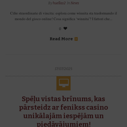
By
huellas2
In
News
Cifre straordinarie di vincita: esplora come winnita sta trasformando il
mondo del gioco online! Cosa significa ‘winnita’? I fattori che...
0
Read More
17/07/2025
Spēļu vistas brīnums, kas
pārsteidz ar fenikss casino
unikālajām iespējām un
piedāvājumiem!