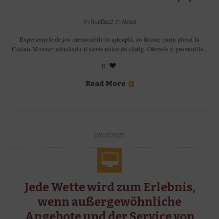
By
huellas2
In
News
Experiențele de joc memorabile te așteaptă, cu fiecare pariu plasat la
Casino-Mozzart aducându-ți șanse unice de câștig. Ofertele și promoțiile...
0
Read More
17/07/2025
Jede Wette wird zum Erlebnis,
wenn außergewöhnliche
Angebote und der Service von