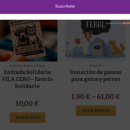
Donación
,
Evento solidario
Donación
Entrada Solidaria
Donación de pienso
FILA CERO – Evento
para gatos y perros
Solidario
1,90
€
–
61,00
€
10,00
€
Show Details
Add to Cart