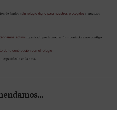
ción de fondos «
» nuestros
Un refugio digno para nuestros protegidos
organizado por la asociación – contactaremos contigo
 tengamos activo
to de tu contribución con el refugio
– especifícalo en la nota.
omendamos…