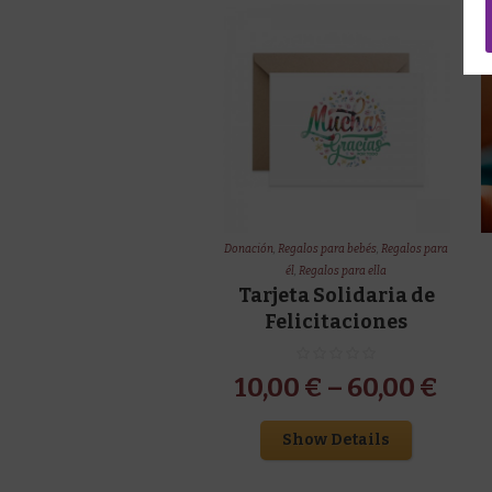
Donación
,
Regalos para bebés
,
Regalos para
él
,
Regalos para ella
Tarjeta Solidaria de
Felicitaciones
10,00
€
–
60,00
€
Show Details