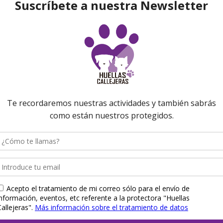
nación
Donación
Donación
ellas –
100 Huellas –
5 Huellas –
ación
Donación
Donación
io digno
refugio digno
refugio digno
,00
€
100,00
€
5,00
€
to Cart
Add to Cart
Add to Cart
onados