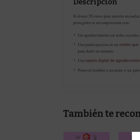
Descripción
Si donas 20 euros para nuestra recauda
protegidos te recompensarán con:
Un agradecimiento en redes sociales.
Una participación en un
sorteo que
para darte un número.
Una
tarjeta digital de agradecimien
Poner el nombre a un perro o un gato 
También te rec