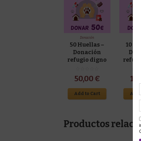
Donación
Do
50 Huellas –
10 Hu
Donación
Don
refugio digno
refug
50,00
€
10
Add to Cart
Add 
Productos relaci