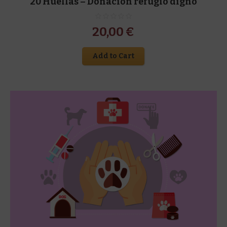
20 Huellas – Donación refugio digno
20,00
€
Add to Cart