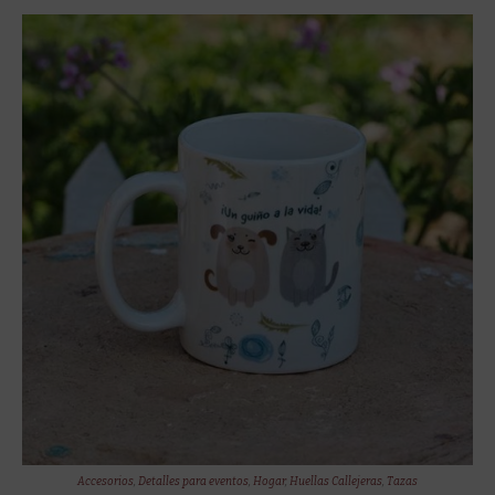
Accesorios
,
Detalles para eventos
,
Hogar
,
Huellas Callejeras
,
Tazas