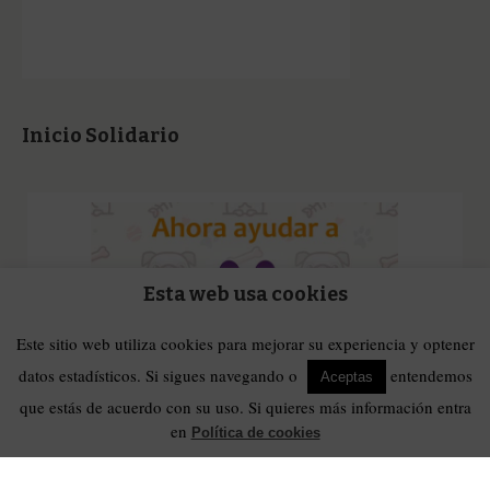
Inicio Solidario
Esta web usa cookies
Este sitio web utiliza cookies para mejorar su experiencia y optener
datos estadísticos. Si sigues navegando o
entendemos
Aceptas
que estás de acuerdo con su uso. Si quieres más información entra
en
Política de cookies