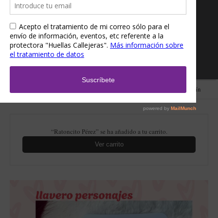
Inicio
/
Tienda
/
Accesorios
/
Llaveros
/ Llavero personaje San Valentín
“Ratoncito Pérez” se ha añadido a tu carrito.
Ver carrito