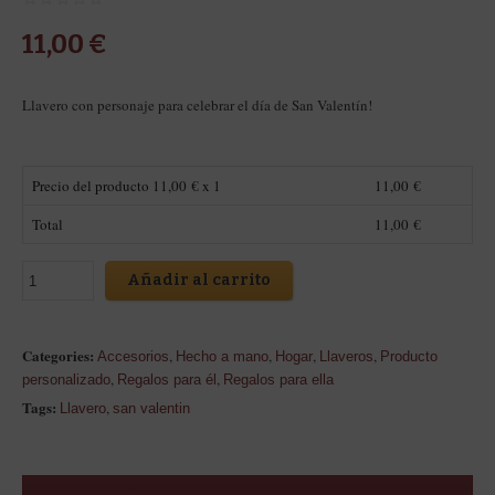
11,00
€
Llavero con personaje para celebrar el día de San Valentín!
Precio del producto
11,00
€ x 1
11,00
€
Total
11,00
€
Añadir al carrito
Categories:
,
,
,
,
Accesorios
Hecho a mano
Hogar
Llaveros
Producto
,
,
personalizado
Regalos para él
Regalos para ella
Tags:
,
Llavero
san valentin