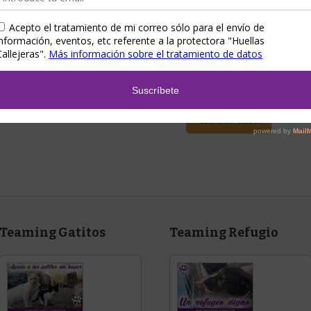
Adornos navideños
elástica «Mi corazón
está lleno de
6,50
€
–
7,00
€
huellitas»
Show Details
1,00
€
Add to Cart
Teaming Gatitos
Teaming Refugio