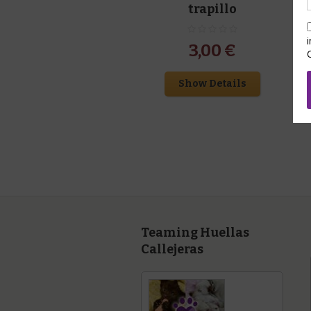
trapillo
3,00
€
Show Details
Teaming Huellas
Callejeras