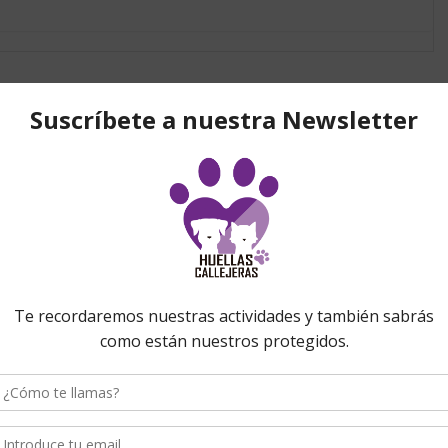
onados
Accesorios
,
Hecho a mano
,
Navidad
,
Accesorios
,
Detalles para eventos
,
Huellas
Producto personalizado
Callejeras
,
Pulseras
Bolas de navidad –
Pulsera solidaria