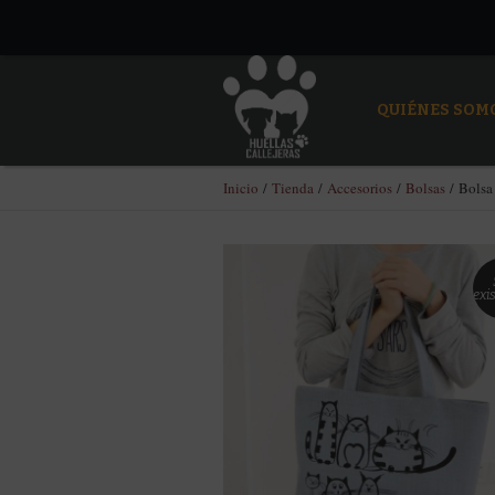
QUIÉNES SOM
Inicio
/
Tienda
/
Accesorios
/
Bolsas
/ Bolsa
exi