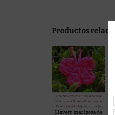
Productos relaci
Accesorios
,
Decathlon - Segunda Vida
,
Hecho a mano
,
Llaveros
,
Regalos para él
,
Regalos para ella
,
Regalos para niñ@s
Llavero mariposa de