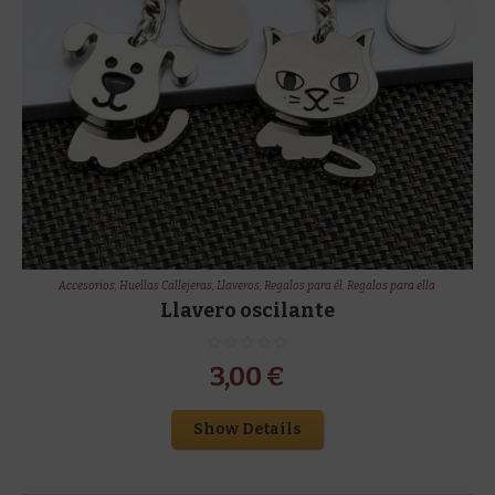
Accesorios
,
Huellas Callejeras
,
Llaveros
,
Regalos para él
,
Regalos para ella
Llavero oscilante
3,00
€
Show Details