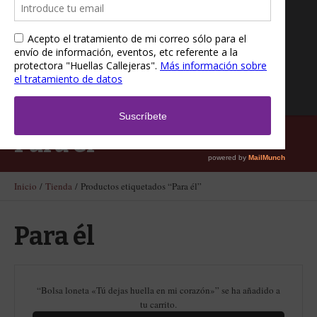
Para él
Inicio
/
Tienda
/ Productos etiquetados “Para él”
Para él
“Bolsa loneta «Tú dejas huella en mi corazón»” se ha añadido a
tu carrito.