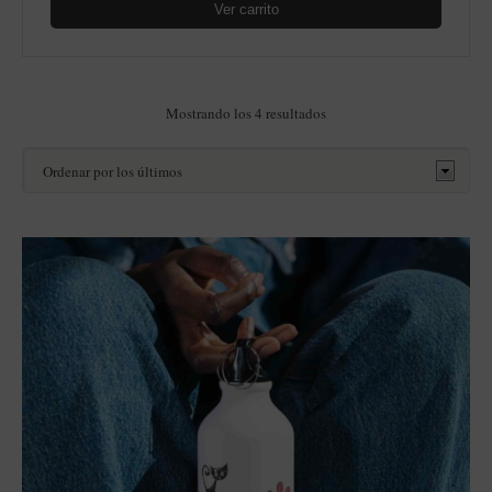
Ver carrito
Ordenado
Mostrando los 4 resultados
por
los
últimos