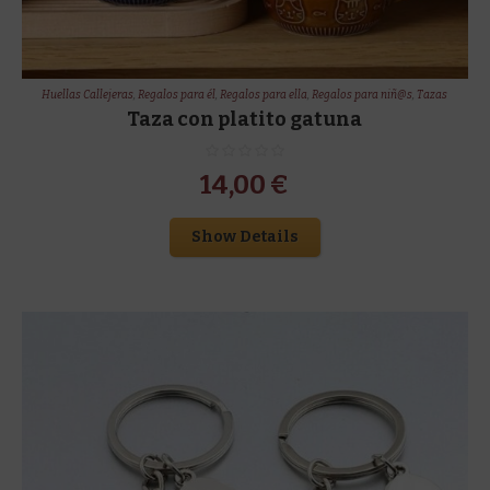
Huellas Callejeras
,
Regalos para él
,
Regalos para ella
,
Regalos para niñ@s
,
Tazas
Taza con platito gatuna
14,00
€
Show Details