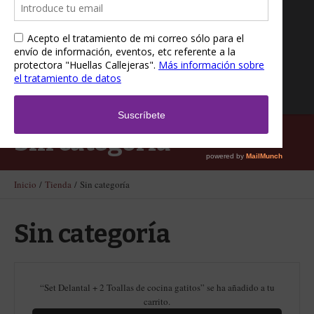
Sin categoría
Inicio
/
Tienda
/ Sin categoría
Sin categoría
“Set Delantal + 2 Toallas de cocina gatitos” se ha añadido a tu
carrito.