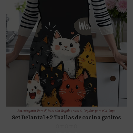
Sin categoría
,
Para él
,
Para ella
,
Regalos para él
,
Regalos para ella
,
Ropa
Set Delantal + 2 Toallas de cocina gatitos