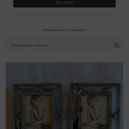
Ver carrito
Ordenado
Mostrando los 3 resultados
por
los
últimos