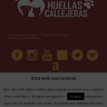
Política de privacidad
Política de cookies
Términos y condiciones
Esta web usa cookies
| Huellas Callejeras © 2019 | Todos los derechos
Términos y condiciones
Este sitio web utiliza cookies para mejorar su experiencia y optener
reservados
datos estadísticos. Si sigues navegando o
entendemos
Aceptas
que estás de acuerdo con su uso. Si quieres más información entra