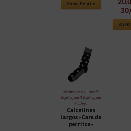
20,
Show Details
30
Show 
Calcetines
,
Para él
,
Para ella
,
Regalos para él
,
Regalos para
ella
,
Ropa
Calcetines
largos «Cara de
perritos»