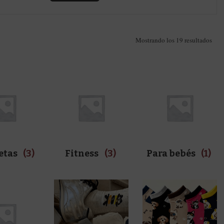
Ord
Mostrando los 19 resultados
por
los
últi
etas
(3)
Fitness
(3)
Para bebés
(1)