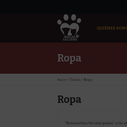
QUIÉNES SOM
Ropa
Inicio
/
Tienda
/ Ropa
Ropa
“Bufanda/fular Navidad gatuna” se ha añ