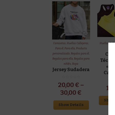
Camisetas
,
Huellas Callejeras
,
Huellas Call
Para él
,
Para ella
,
Producto
R
Cam
personalizado
,
Regalos para él
,
Regalos para ella
,
Regalos para
Técni
niñ@s
,
Ropa
«Hu
Jersey Sudadera
Call
20,00
€
–
15
30,00
€
Show 
Show Details