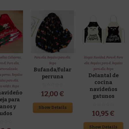
ellas Callejeras
,
Para ella
,
Regalos para ella
,
Hogar
,
Navidad
,
Para él
,
Para
ra él
,
Para ella
,
Ropa
ella
,
Regalos para él
,
Regalos
Bufanda/fular
ersonalizado
,
para ella
,
Ropa
Delantal de
a perros
,
Regalos
perruna
alos para ella
,
cocina
ra niñ@s
,
Ropa
navideños
 navideño
12,00
€
gatunos
eja para
anos y
Show Details
10,95
€
ludos
Show Details