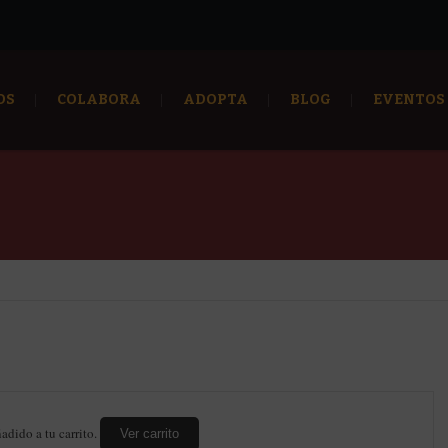
OS
COLABORA
ADOPTA
BLOG
EVENTOS
adido a tu carrito.
Ver carrito