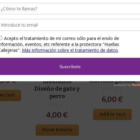
jeras
,
Para bebés
,
Calcetines
,
Huellas Callejeras
,
 para niñ@s
 reborn
Para ella
,
Regalos para ella
,
Regalos para él
,
Regalos para
Ropa
ella
,
Regalos para niñ@s
,
Ropa
Bufanda/fular
Calcetines
,00
€
Navidad gatuna
medianos
Diseño de gato y
to Cart
perro
6,00
€
4,00
€
Add to Cart
Show Details