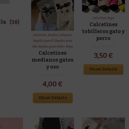
Calcetines
,
Ropa
lla
(38)
Calcetines
tobilleros gato y
Calcetines
,
Huellas Callejeras
,
perro
Regalos para él
,
Regalos para
ella
,
Regalos para niñ@s
,
Ropa
Calcetines
3,50
€
medianos gatos
y oso
Show Details
4,00
€
Show Details