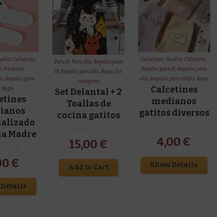
ellas Callejeras
,
Calcetines
,
Huellas Callejeras
,
Para él
,
Para ella
,
Regalos para
a
,
Producto
Regalos para él
,
Regalos para
él
,
Regalos para ella
,
Ropa
,
Sin
do
,
Regalos para
ella
,
Regalos para niñ@s
,
Ropa
categoría
Calcetines
a
,
Ropa
Set Delantal + 2
etines
medianos
Toallas de
ianos
gatitos diversos
cocina gatitos
nalizado
 la Madre
4,00
€
15,00
€
00
€
Show Details
Add to Cart
Details