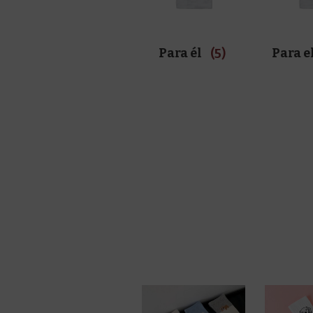
Para él
(5)
Para e