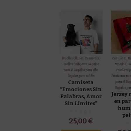
Broches/chapas
,
Camisetas
,
Camisetas
,
Hu
Huellas Callejeras
,
Regalos
Navidad
,
Pa
para él
,
Regalos para ella
,
Producto p
Regalos para niñ@s
Productos par
Camiseta
para él
,
Reg
Regalos pa
“Emociones Sin
Jersey
Palabras, Amor
en par
Sin Límites”
hum
pe
25,00
€