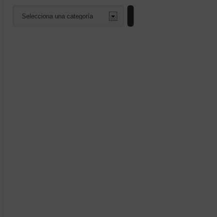
Selecciona
una
categoría
enado
mos