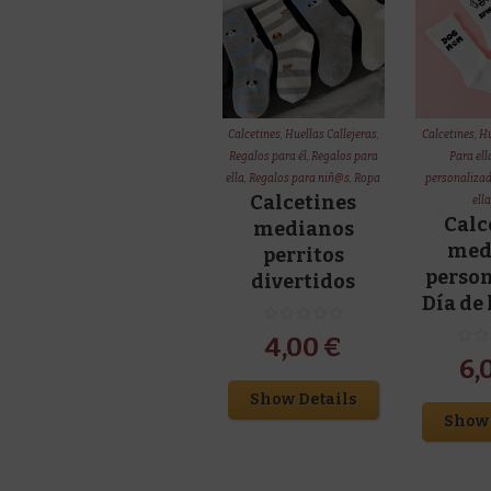
Calcetines
,
Huellas Callejeras
,
Calcetines
,
Hu
Regalos para él
,
Regalos para
Para ell
ella
,
Regalos para niñ@s
,
Ropa
personaliza
Calcetines
ell
Calc
medianos
med
perritos
perso
divertidos
Día de
4,00
€
6,
Show Details
Show 