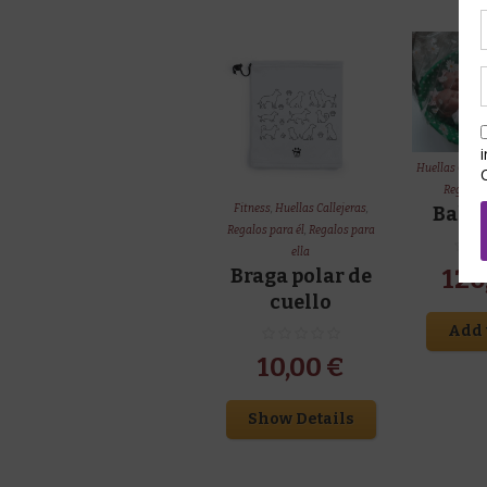
Huellas Calle
Regalos
Baby
Fitness
,
Huellas Callejeras
,
Regalos para él
,
Regalos para
ella
120
Braga polar de
cuello
Add 
10,00
€
Show Details