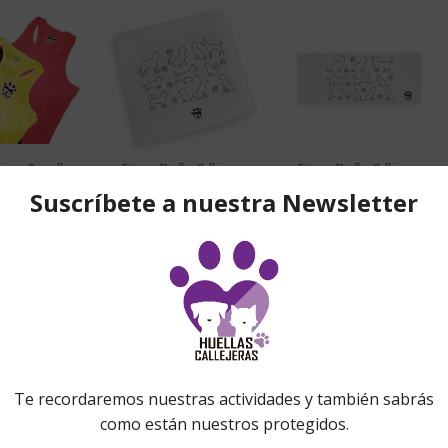
ejeras
,
Para ella
,
Fitness
,
Huellas Callejeras
,
Fitness
,
Huellas Callejeras
,
opa
Regalos para él
,
Regalos para
Regalos para él
,
Regalos para
iseta
ella
ella
Muñequera
Cinta de cabeza
ca Mujer
Poliester
ellas
ejeras»
6,00
€
4,00
€
,00
€
Show Details
Show Details
Details