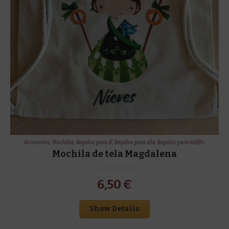
Accesorios
,
Mochilas
,
Regalos para él
,
Regalos para ella
,
Regalos para niñ@s
Mochila de tela Magdalena
6,50
€
Show Details