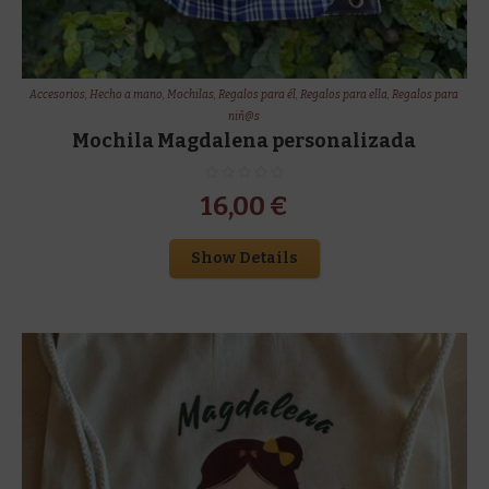
Accesorios
,
Hecho a mano
,
Mochilas
,
Regalos para él
,
Regalos para ella
,
Regalos para
niñ@s
Mochila Magdalena personalizada
16,00
€
Show Details