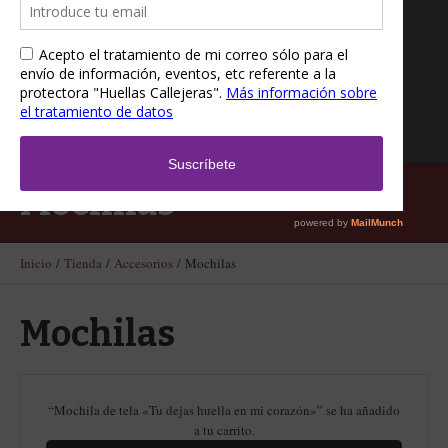
Mochilas
Inicio
/
Tienda
/
Accesorios
/ Mochilas
Mochilas
“Mochila de tela «Tu dejas huella en mi corazón»” se ha añadido
a tu carrito.