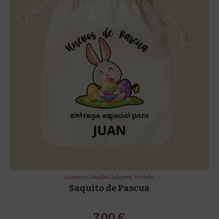
Accesorios
,
Huellas Callejeras
,
Mochilas
Saquito de Pascua
7,00
€