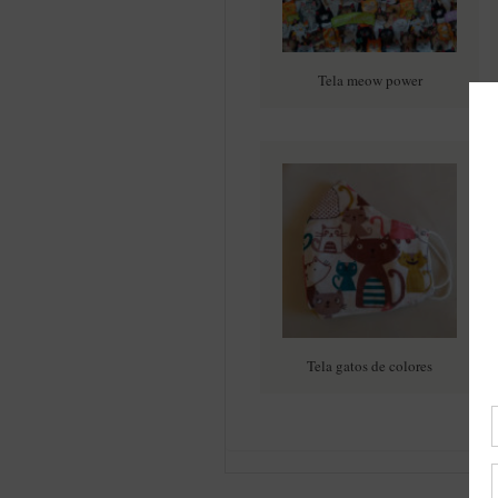
Tela meow power
Tela gatos de colores