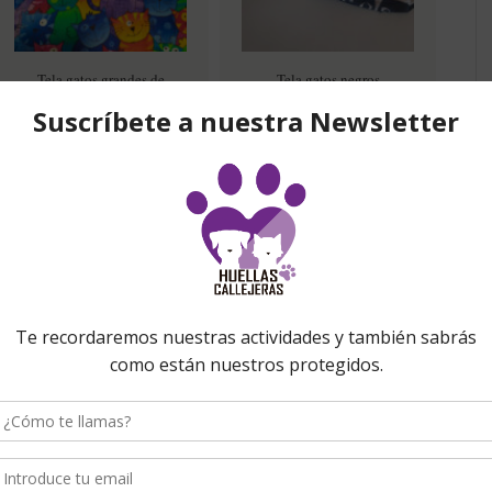
Tela gatos grandes de
Tela gatos negros
colores
Tela gatos lilas, negros y
blancos