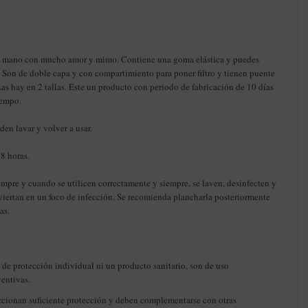
 a mano con mucho amor y mimo. Contiene una goma elástica y puedes
o. Son de doble capa y con compartimiento para poner filtro y tienen puente
Las hay en 2 tallas. Este un producto con periodo de fabricación de 10 días
iempo.
den lavar y volver a usar.
 8 horas.
empre y cuando se utilicen correctamente y siempre, se laven, desinfecten y
onviertan en un foco de infección. Se recomienda plancharla posteriormente
as.
 de protección individual ni un producto sanitario, son de uso
entivas.
orcionan suficiente protección y deben complementarse con otras