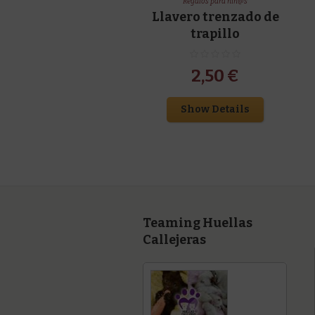
Regalos para niñ@s
Llavero trenzado de
trapillo
2,50
€
Show Details
Teaming Huellas
Callejeras