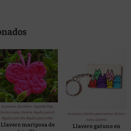
onados
Accesorios
,
Decathlon - Segunda Vida
,
Hecho a mano
,
Llaveros
,
Regalos para él
,
Accesorios
,
Detalles para eventos
,
Hecho a
Regalos para ella
,
Regalos para niñ@s
mano
,
Llaveros
Llavero mariposa de
Llavero gatuno en