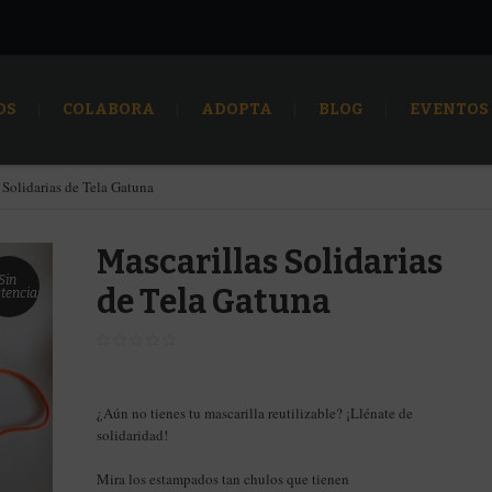
OS
COLABORA
ADOPTA
BLOG
EVENTOS
 Solidarias de Tela Gatuna
Mascarillas Solidarias
Sin
de Tela Gatuna
stencias
¿Aún no tienes tu mascarilla reutilizable? ¡Llénate de
solidaridad!
Mira los estampados tan chulos que tienen