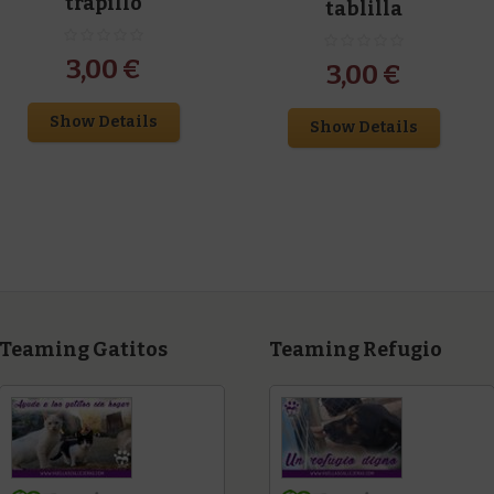
trapillo
tablilla
3,00
€
3,00
€
Show Details
Show Details
Teaming Gatitos
Teaming Refugio