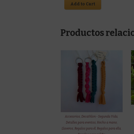
Add to Cart
Productos relaci
Accesorios
,
Decathlon - Segunda Vida
,
Detalles para eventos
,
Hecho a mano
,
Llaveros
,
Regalos para él
,
Regalos para ella
,