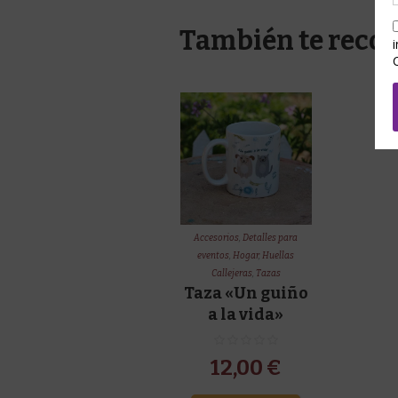
También te rec
Accesorios
,
Detalles para
eventos
,
Hogar
,
Huellas
Callejeras
,
Tazas
Taza «Un guiño
a la vida»
12,00
€