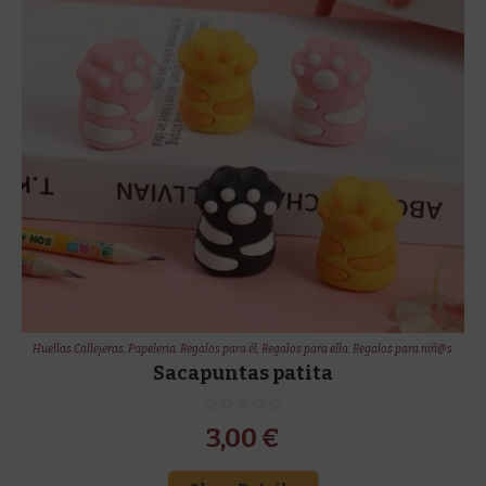
Huellas Callejeras
,
Papeleria
,
Regalos para él
,
Regalos para ella
,
Regalos para niñ@s
Sacapuntas patita
3,00
€