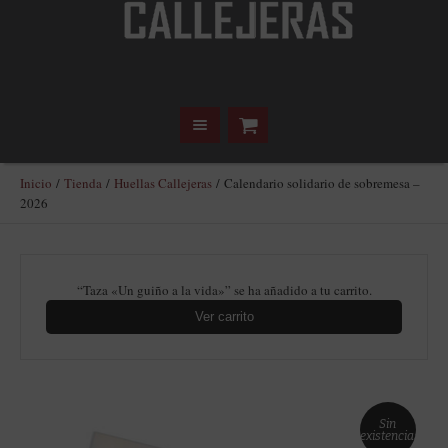
Inicio
/
Tienda
/
Huellas Callejeras
/ Calendario solidario de sobremesa –
2026
“Taza «Un guiño a la vida»” se ha añadido a tu carrito.
Ver carrito
Sin
existencias