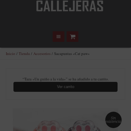
Inicio
/
Tienda
/
Accesorios
/ Sacapuntas «Cat paw»
“Taza «Un guiño a la vida»” se ha añadido a tu carrito.
Ver carrito
Sin
existencias