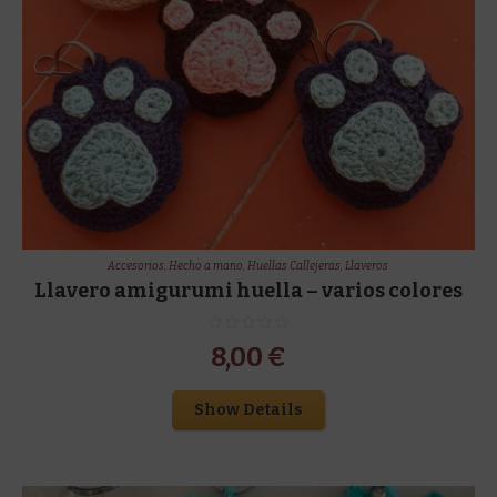
Accesorios
,
Hecho a mano
,
Huellas Callejeras
,
Llaveros
Llavero amigurumi huella – varios colores
8,00
€
Show Details