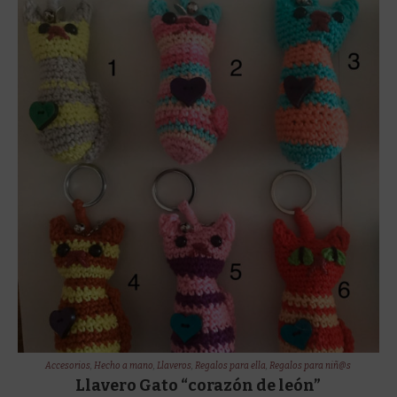
Accesorios
,
Hecho a mano
,
Llaveros
,
Regalos para ella
,
Regalos para niñ@s
Llavero Gato “corazón de león”