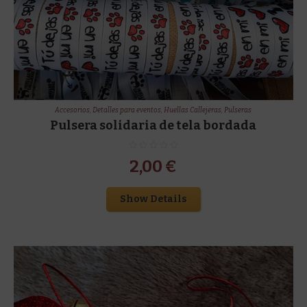
Accesorios
,
Detalles para eventos
,
Huellas Callejeras
,
Pulseras
Pulsera solidaria de tela bordada
2,00
€
Show Details