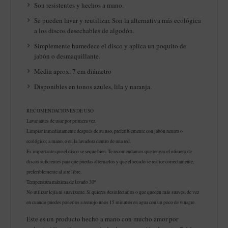
Son resistentes y hechos a mano.
Se pueden lavar y reutilizar. Son la alternativa más ecológica
a los discos desechables de algodón.
Simplemente humedece el disco y aplica un poquito de
jabón o desmaquillante.
Media aprox. 7 cm diámetro
Disponibles en tonos azules, lila y naranja.
RECOMENDACIONES DE USO
Lavar antes de usar por primera vez.
Limpiar inmediatamente después de su uso, preferiblemente con jabón neutro o
ecológico; a mano, o en la lavadora dentro de una red.
Es importante que el disco se seque bien. Te recomendamos que tengas el número de
discos suficientes para que puedas alternarlos y que el secado se realice correctamente,
preferiblemente al aire libre.
Temperatura máxima de lavado 30º
No utilizar lejía ni suavizante. Si quieres desinfectarlos o que queden más suaves, de vez
en cuando puedes ponerlos a remojo unos 15 minutos en agua con un poco de vinagre.
Este es un producto hecho a mano con mucho amor por