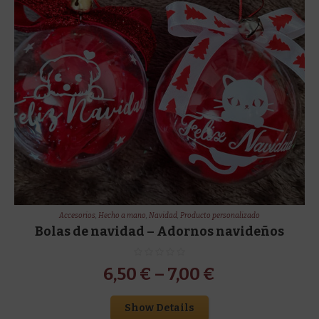
Accesorios
,
Hecho a mano
,
Navidad
,
Producto personalizado
Bolas de navidad – Adornos navideños
6,50
€
–
7,00
€
Show Details