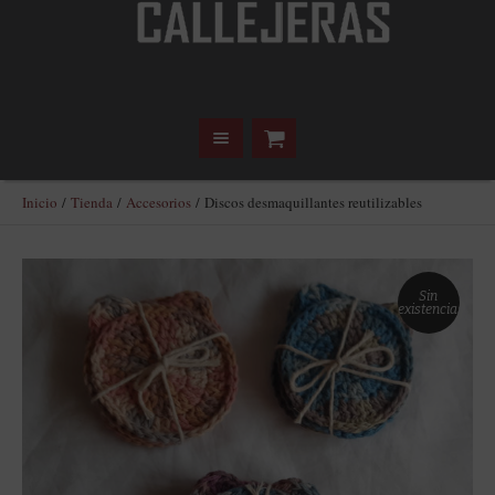
Inicio
/
Tienda
/
Accesorios
/ Discos desmaquillantes reutilizables
Sin
existencias