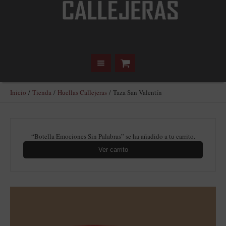
Inicio
/
Tienda
/
Huellas Callejeras
/ Taza San Valentín
“Botella Emociones Sin Palabras” se ha añadido a tu carrito.
Ver carrito