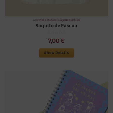
Accesorios
,
Huellas Callejeras
,
Mochilas
Saquito de Pascua
7,00
€
Show Details