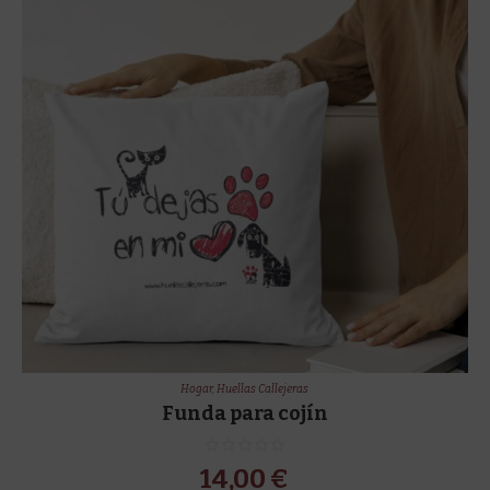
Hogar
,
Huellas Callejeras
Funda para cojín
14,00
€