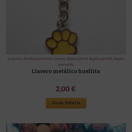
Accesorios
,
Detalles para eventos
,
Llaveros
,
Regalos para él
,
Regalos para ella
,
Regalos
para niñ@s
Llavero metálico huellita
2,00
€
Show Details