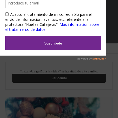
Inicio
/
Tienda
/
Accesorios
/ Saquito para regalos Papa Noel
“Taza «Un guiño a la vida»” se ha añadido a tu carrito.
Ver carrito