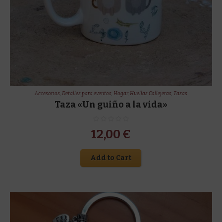
Accesorios
,
Detalles para eventos
,
Hogar
,
Huellas Callejeras
,
Tazas
Taza «Un guiño a la vida»
12,00
€
Add to Cart