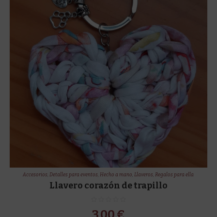
Accesorios
,
Detalles para eventos
,
Hecho a mano
,
Llaveros
,
Regalos para ella
Llavero corazón de trapillo
3,00
€