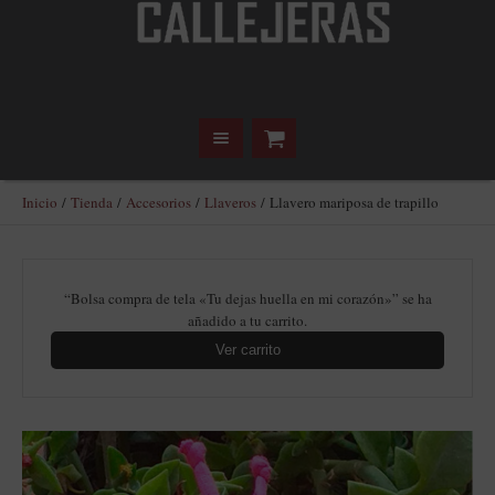
Inicio
/
Tienda
/
Accesorios
/
Llaveros
/ Llavero mariposa de trapillo
“Bolsa compra de tela «Tu dejas huella en mi corazón»” se ha
añadido a tu carrito.
Ver carrito