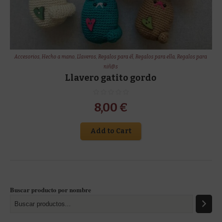
Accesorios
,
Hecho a mano
,
Llaveros
,
Regalos para él
,
Regalos para ella
,
Regalos para
niñ@s
Llavero gatito gordo
8,00
€
Add to Cart
Buscar producto por nombre