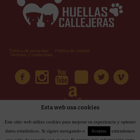
Política de privacidad
Política de cookies
Términos y condiciones
Esta web usa cookies
| Huellas Callejeras © 2019 | Todos los derechos
Términos y condiciones
Este sitio web utiliza cookies para mejorar su experiencia y optener
reservados
datos estadísticos. Si sigues navegando o
entendemos
Aceptas
que estás de acuerdo con su uso. Si quieres más información entra