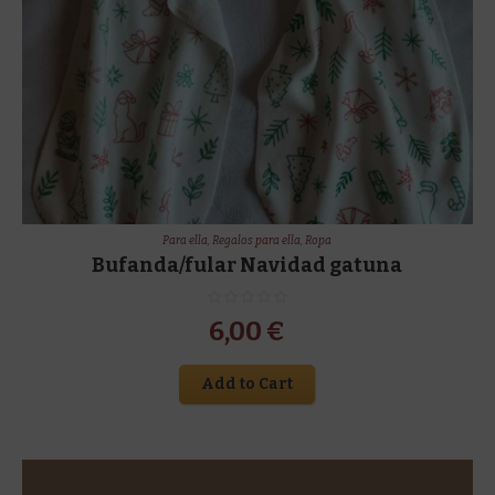
Para ella
,
Regalos para ella
,
Ropa
Bufanda/fular Navidad gatuna
6,00
€
Add to Cart