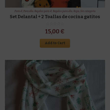
Para él
,
Para ella
,
Regalos para él
,
Regalos para ella
,
Ropa
,
Sin categoría
Set Delantal + 2 Toallas de cocina gatitos
15,00
€
Add to Cart