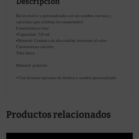
Descripción
Kit exclusivo y personalizado con sus nombre con taza y
calcetines que celebran los enamorados!
Características taza:
•Capacidad: 320 ml
•Material: Cerámica de alta calidad, resistente al calor.
Carcterísticas calcetín:
Talla única
Material: poliéster
• Con diversas opciones de diseños y nombre personalizado.
Productos relacionados