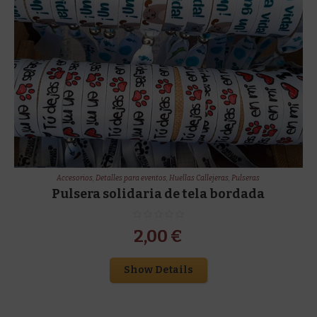
Accesorios
,
Detalles para eventos
,
Huellas Callejeras
,
Pulseras
Pulsera solidaria de tela bordada
2,00
€
Show Details