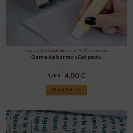
Accesorios
,
Papeleria
,
Regalos para niñ@s
,
Últimas unidades
Goma de borrar «Cat paw»
El
El
4,00
€
4,50
€
precio
precio
Show Details
original
actual
era:
es:
4,50 €.
4,00 €.