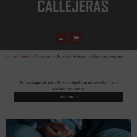
Inicio
/
Tienda
/
Accesorios
/ Botella «Tú dejas huella en mi corazón»
“Bolsa compra de tela «Tu dejas huella en mi corazón»” se ha
añadido a tu carrito.
Ver carrito