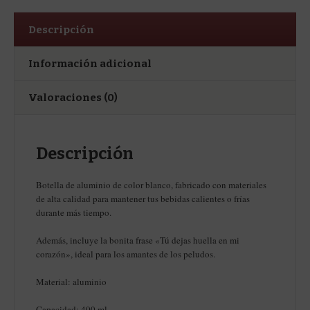
Descripción
Información adicional
Valoraciones (0)
Descripción
Botella de aluminio de color blanco, fabricado con materiales
de alta calidad para mantener tus bebidas calientes o frías
durante más tiempo.
Además, incluye la bonita frase «Tú dejas huella en mi
corazón», ideal para los amantes de los peludos.
Material: aluminio
Capacidad: 400 ml