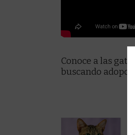
Conoce a las gati
buscando adopci