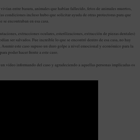
vivían entre basura, animales que habían fallecido, fetos de animales muertos,
s condiciones incluso hubo que solicitar ayuda de otras protectoras para que
e se encontraban en esa casa.
taciones, extracciones oculares, esterilizaciones, extracción de piezas dentales)
ían ser salvados. Fue increíble lo que se encontró dentro de esa casa, no hay
eza. Asumir este caso supuso un duro golpe a nivel emocional y económico para la
para poder hacer frente a este caso.
 un vídeo informando del caso y agradeciendo a aquellas personas implicadas os