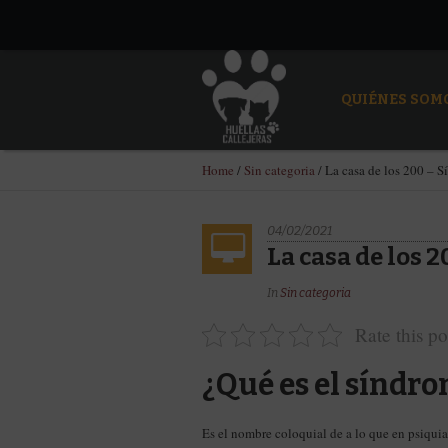
QUIÉNES SOM
Home
/
Sin categoria
/
La casa de los 200 – 
04/02/2021
La casa de los 
In
Sin categoria
Rate this po
¿Qué es el síndr
Es el nombre coloquial de a lo que en psiqu