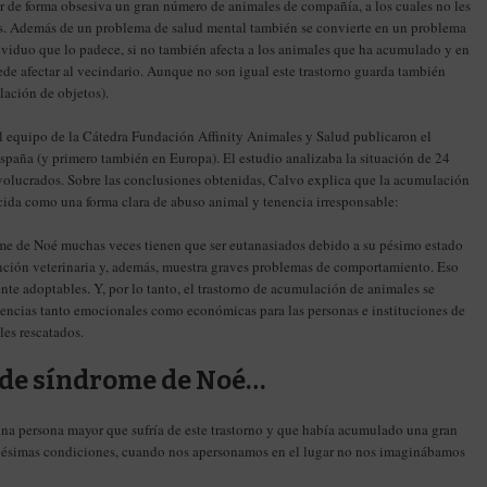
ar de forma obsesiva un gran número de animales de compañía, a los cuales no les
os. Además de un problema de salud mental también se convierte en un problema
dividuo que lo padece, si no también afecta a los animales que ha acumulado y en
de afectar al vecindario. Aunque no son igual este trastorno guarda también
ación de objetos).
el equipo de la Cátedra Fundación Affinity Animales y Salud publicaron el
spaña (y primero también en Europa). El estudio analizaba la situación de 24
involucrados. Sobre las conclusiones obtenidas, Calvo explica que la acumulación
cida como una forma clara de abuso animal y tenencia irresponsable:
me de Noé muchas veces tienen que ser eutanasiados debido a su pésimo estado
tención veterinaria y, además, muestra graves problemas de comportamiento. Eso
nte adoptables. Y, por lo tanto, el trastorno de acumulación de animales se
encias tanto emocionales como económicas para las personas e instituciones de
les rescatados.
 de síndrome de Noé…
na persona mayor que sufría de este trastorno y que había acumulado una gran
pésimas condiciones, cuando nos apersonamos en el lugar no nos imaginábamos