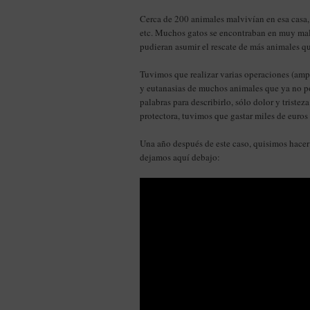
Cerca de 200 animales malvivían en esa casa, 
etc. Muchos gatos se encontraban en muy mala
pudieran asumir el rescate de más animales qu
Tuvimos que realizar varias operaciones (ampu
y eutanasias de muchos animales que ya no pod
palabras para describirlo, sólo dolor y trist
protectora, tuvimos que gastar miles de euros 
Una año después de este caso, quisimos hacer
dejamos aquí debajo: