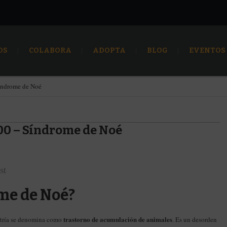
OS
COLABORA
ADOPTA
BLOG
EVENTOS
Síndrome de Noé
200 – Síndrome de Noé
st
ome de Noé?
trastorno de acumulación de animales
iatría se denomina como
. Es un desorden