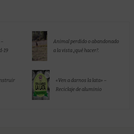
 –
Animal perdido o abandonado
d-19
a la vista ¿qué hacer?.
nstruir
«Ven a darnos la lata» –
Reciclaje de aluminio