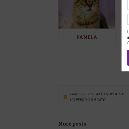
PAMELA
PASOS PREVIOS A LA ADOPCIÓN DE
UN PERRO O UN GATO
More posts