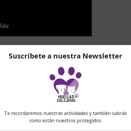
tas de este caso que aún siguen
ón
Name
Date