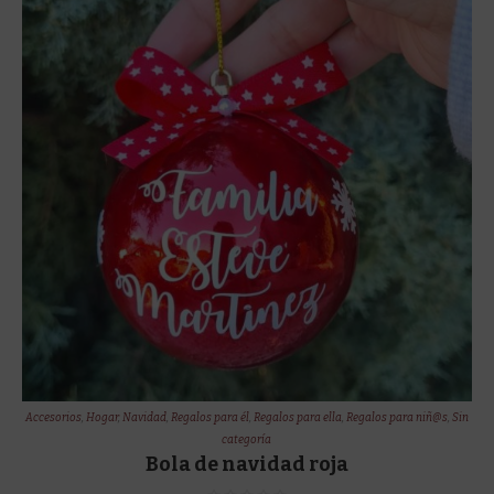
Accesorios
,
Hogar
,
Navidad
,
Regalos para él
,
Regalos para ella
,
Regalos para niñ@s
,
Sin
categoría
Bola de navidad roja