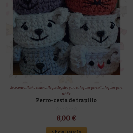
Accesorios
,
Hecho a mano
,
Hogar
,
Regalos para él
,
Regalos para ella
,
Regalos para
niñ@s
Perro-cesta de trapillo
8,00
€
Show Details