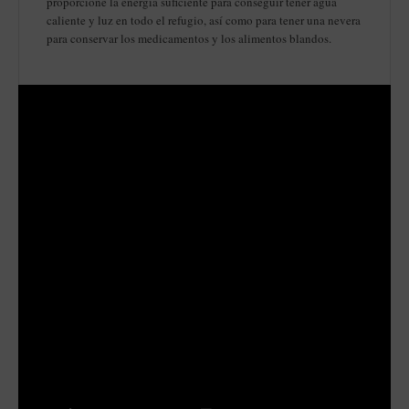
proporcione la energía suficiente para conseguir tener agua
caliente y luz en todo el refugio, así como para tener una nevera
para conservar los medicamentos y los alimentos blandos.