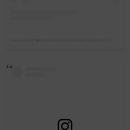
Una publicaci�n compartida de Huellas Callejeras CS (@huellascallejerascs)