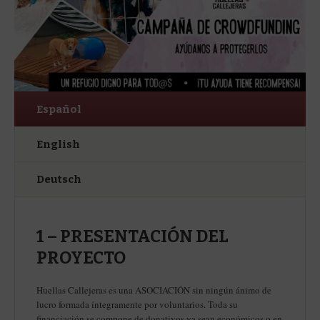
Español
English
Deutsch
1 – PRESENTACIÓN DEL
PROYECTO
Huellas Callejeras es una ASOCIACIÓN sin ningún ánimo de
lucro formada íntegramente por voluntarios. Toda su
financiación se compone de donativos ya sean económicos o en