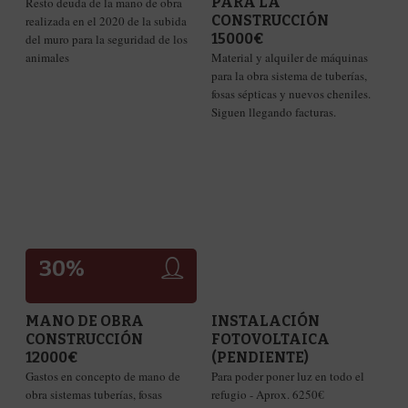
PARA LA
Resto deuda de la mano de obra
CONSTRUCCIÓN
realizada en el 2020 de la subida
15000€
del muro para la seguridad de los
animales
Material y alquiler de máquinas
para la obra sistema de tuberías,
fosas sépticas y nuevos cheniles.
Siguen llegando facturas.
30
%
0
%
MANO DE OBRA
INSTALACIÓN
CONSTRUCCIÓN
FOTOVOLTAICA
12000€
(PENDIENTE)
Gastos en concepto de mano de
Para poder poner luz en todo el
obra sistemas tuberías, fosas
refugio - Aprox. 6250€