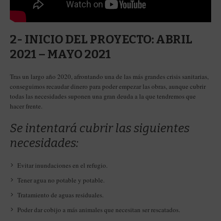
2- INICIO DEL PROYECTO: ABRIL
2021 – MAYO 2021
Tras un largo año 2020, afrontando una de las más grandes crisis sanitarias,
conseguimos recaudar dinero para poder empezar las obras, aunque cubrir
todas las necesidades suponen una gran deuda a la que tendremos que
hacer frente.
Se intentará cubrir las siguientes
necesidades:
Evitar inundaciones en el refugio.
Tener agua no potable y potable.
Tratamiento de aguas residuales.
Poder dar cobijo a más animales que necesitan ser rescatados.