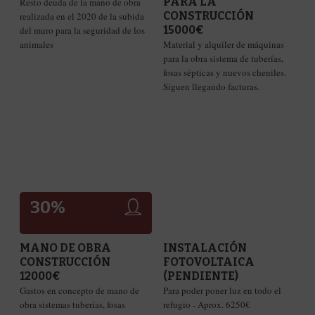
PARA LA
Resto deuda de la mano de obra
CONSTRUCCIÓN
realizada en el 2020 de la subida
15000€
del muro para la seguridad de los
animales
Material y alquiler de máquinas
para la obra sistema de tuberías,
fosas sépticas y nuevos cheniles.
Siguen llegando facturas.
30
%
0
%
MANO DE OBRA
INSTALACIÓN
CONSTRUCCIÓN
FOTOVOLTAICA
12000€
(PENDIENTE)
Gastos en concepto de mano de
Para poder poner luz en todo el
obra sistemas tuberías, fosas
refugio - Aprox. 6250€