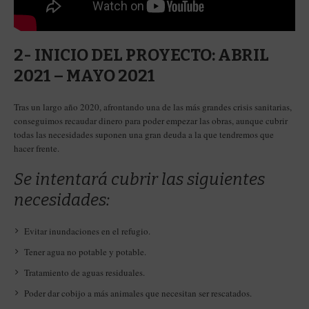
2- INICIO DEL PROYECTO: ABRIL
2021 – MAYO 2021
Tras un largo año 2020, afrontando una de las más grandes crisis sanitarias,
conseguimos recaudar dinero para poder empezar las obras, aunque cubrir
todas las necesidades suponen una gran deuda a la que tendremos que
hacer frente.
Se intentará cubrir las siguientes
necesidades:
Evitar inundaciones en el refugio.
Tener agua no potable y potable.
Tratamiento de aguas residuales.
Poder dar cobijo a más animales que necesitan ser rescatados.