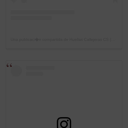
Una publicaci�n compartida de Huellas Callejeras CS (@huellascallejerascs)