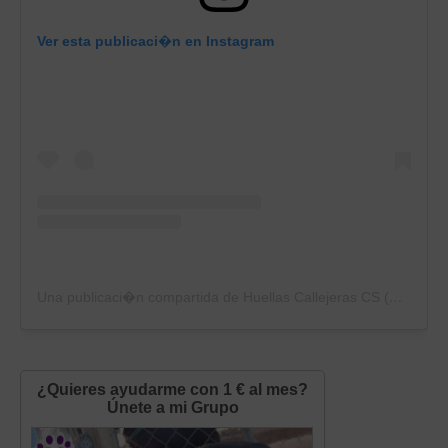
Ver esta publicaci�n en Instagram
Una publicaci�n compartida de Huellas Callejeras CS (@huellascallejerascs)