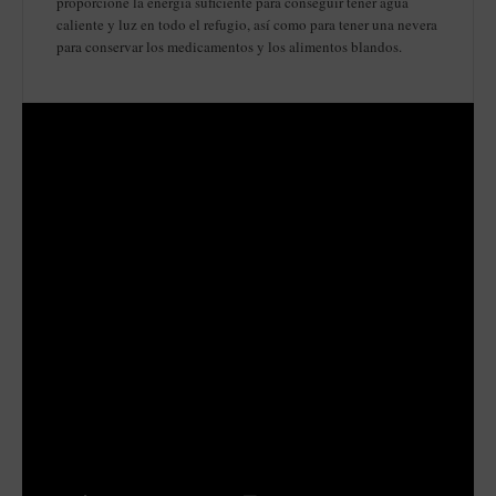
proporcione la energía suficiente para conseguir tener agua
caliente y luz en todo el refugio, así como para tener una nevera
para conservar los medicamentos y los alimentos blandos.