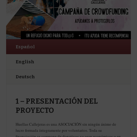
Español
English
Deutsch
1 – PRESENTACIÓN DEL
PROYECTO
Huellas Callejeras es una ASOCIACIÓN sin ningún ánimo de
lucro formada íntegramente por voluntarios. Toda su
financiación se compone de donativos ya sean económicos o en