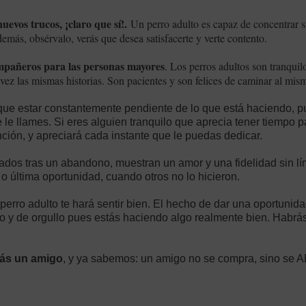
evos trucos, ¡claro que sí!.
Un perro adulto es capaz de concentrar su
demás, obsérvalo, verás que desea satisfacerte y verte contento.
mpañeros para las personas mayores
. Los perros adultos son tranquil
 vez las mismas historias. Son pacientes y son felices de caminar al m
 que estar constantemente pendiente de lo que está haciendo, 
 llames. Si eres alguien tranquilo que aprecia tener tiempo pa
ención, y apreciará cada instante que le puedas dedicar.
ados tras un abandono, muestran un amor y una fidelidad sin l
o última oportunidad, cuando otros no lo hicieron.
 perro adulto te hará sentir bien. El hecho de dar una oportunida
o y de orgullo pues estás haciendo algo realmente bien. Habrás
ás un amigo
, y ya sabemos: un amigo no se compra, sino se