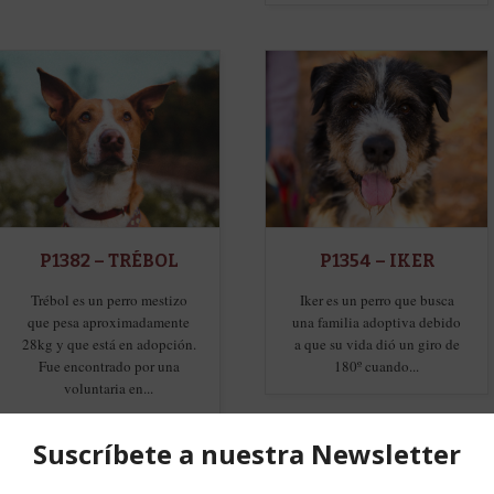
P1382 – TRÉBOL
P1354 – IKER
Trébol es un perro mestizo
Iker es un perro que busca
que pesa aproximadamente
una familia adoptiva debido
28kg y que está en adopción.
a que su vida dió un giro de
Fue encontrado por una
180º cuando...
voluntaria en...