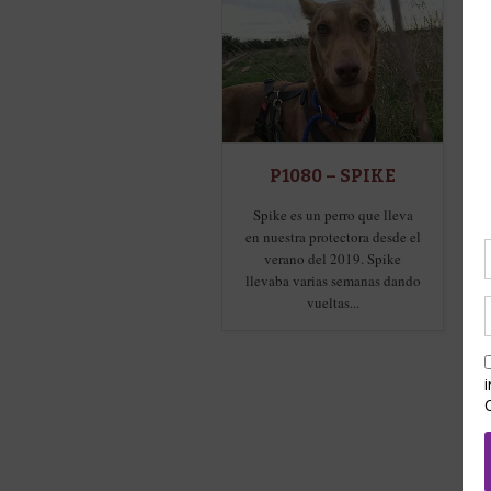
P1080 – SPIKE
Spike es un perro que lleva
en nuestra protectora desde el
verano del 2019. Spike
llevaba varias semanas dando
vueltas...