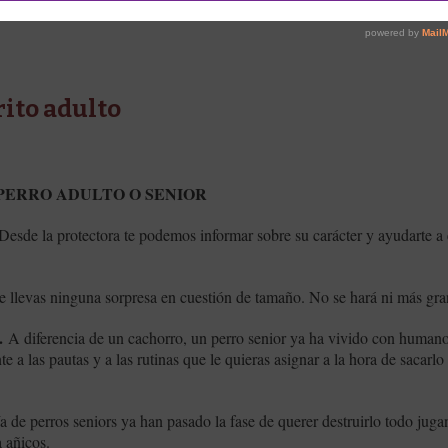
rito adulto
PERRO ADULTO O SENIOR
 Desde la protectora te podemos informar sobre su carácter y ayudarte a
 llevas ninguna sorpresa en cuestión de tamaño. No se hará ni más gr
.
A diferencia de un cachorro, un perro senior ya ha vivido con human
e a las pautas y a las rutinas que le quieras asignar a la hora de sacarl
a de perros seniors ya han pasado la fase de querer destruirlo todo juga
 tus zapatillas reducidas a