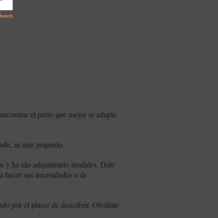
 encontrar el perro que mejor se adapte
ande, ni más pequeño.
os y ha ido adquiriendo modales. Dale
o a hacer sus necesidades o de
ndo por el placer de descubrir. Olvídate
 añicos.