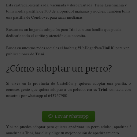
Está castrada, esterilizada, vacunada y desparasitada. Tiene Leishmania y
toma media pastilla de 300 de alopuridol mañanas y noches. También toma
una pastilla de Condrovet para razas medianas
Buscamos un hogar de adopción para Trini con una familia que pueda
dedicarle todo el cariño y atención que necesita.
Tini
Busca en nuestras redes sociales el hashtag #UnHogarPara
HC para ver
Trini
publicaciones de
.
¿Cómo adoptar un perro?
Si vives en la provincia de Castellón y quieres adoptar una perrita, o
esa es Trini
conoces gente que quiera adoptar a un peludo,
, contacta con
nosotros por whatsapp al 643757900
Enviar whatsapp
Y si no puedes adoptar pero quieres apadrinar un perro adulto, apadrina /
amadrina a Trini
, haz clic y elige tu mejor opción de apadrinamiento.