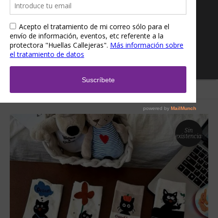
Inicio
/
Tienda
/
Ropa
/
Calcetines
/ Calcetines gato negro suertudo
Sin
existencias