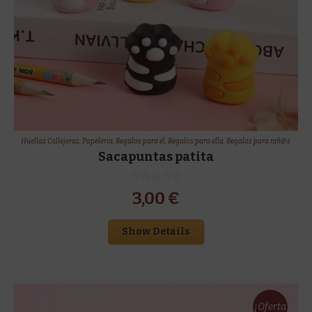
Huellas Callejeras
,
Papeleria
,
Regalos para él
,
Regalos para ella
,
Regalos para niñ@s
Sacapuntas patita
3,00
€
Show Details
¡Oferta