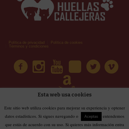
Política de privacidad
Política de cookies
Términos y condiciones
Esta web usa cookies
| Huellas Callejeras © 2019 | Todos los derechos
Términos y condiciones
Este sitio web utiliza cookies para mejorar su experiencia y optener
reservados
datos estadísticos. Si sigues navegando o
entendemos
Aceptas
que estás de acuerdo con su uso. Si quieres más información entra