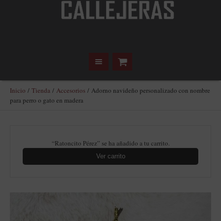
Inicio
/
Tienda
/
Accesorios
/ Adorno navideño personalizado con nombre
para perro o gato en madera
“Ratoncito Pérez” se ha añadido a tu carrito.
Ver carrito