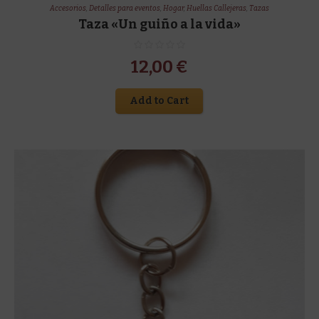
Accesorios
,
Detalles para eventos
,
Hogar
,
Huellas Callejeras
,
Tazas
Taza «Un guiño a la vida»
12,00
€
Add to Cart