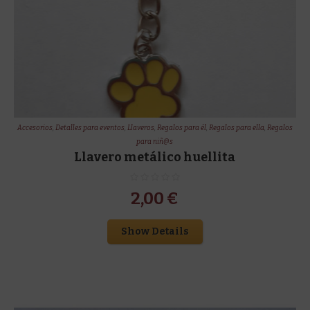
Accesorios
,
Detalles para eventos
,
Llaveros
,
Regalos para él
,
Regalos para ella
,
Regalos
para niñ@s
Llavero metálico huellita
2,00
€
Show Details