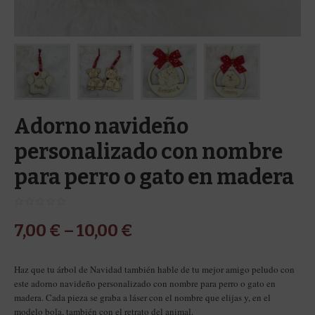
Adorno navideño
personalizado con nombre
para perro o gato en madera
7,00
€
–
10,00
€
Haz que tu árbol de Navidad también hable de tu mejor amigo peludo con
este adorno navideño personalizado con nombre para perro o gato en
madera. Cada pieza se graba a láser con el nombre que elijas y, en el
modelo bola, también con el retrato del animal.