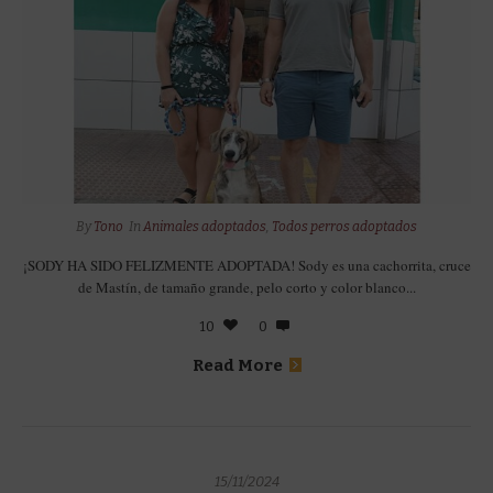
By
Tono
In
Animales adoptados
,
Todos perros adoptados
¡SODY HA SIDO FELIZMENTE ADOPTADA! Sody es una cachorrita, cruce
de Mastín, de tamaño grande, pelo corto y color blanco...
10
0
Read More
15/11/2024