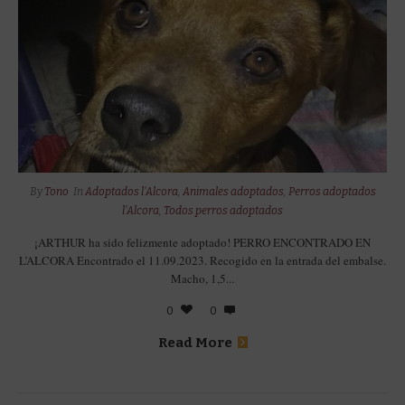
By
Tono
In
Adoptados l'Alcora
,
Animales adoptados
,
Perros adoptados
l'Alcora
,
Todos perros adoptados
¡ARTHUR ha sido felizmente adoptado! PERRO ENCONTRADO EN
L’ALCORA Encontrado el 11.09.2023. Recogido en la entrada del embalse.
Macho, 1,5...
0
0
Read More