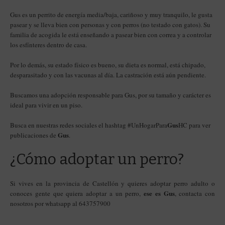
Gus es un perrito de energía media/baja, cariñoso y muy tranquilo, le gusta
pasear y se lleva bien con personas y con perros (no testado con gatos). Su
familia de acogida le está enseñando a pasear bien con correa y a controlar
los esfínteres dentro de casa.
Por lo demás, su estado físico es bueno, su dieta es normal, está chipado,
desparasitado y con las vacunas al día. La castración está aún pendiente.
Buscamos una adopción responsable para Gus, por su tamaño y carácter es
ideal para vivir en un piso.
Gus
Busca en nuestras redes sociales el hashtag #UnHogarPara
HC para ver
Gus
publicaciones de
.
¿Cómo adoptar un perro?
Si vives en la provincia de Castellón y quieres adoptar perro adulto o
ese es Gus
conoces gente que quiera adoptar a un perro,
, contacta con
nosotros por whatsapp al 643757900