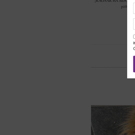
¡RAGNAR HA SIDO FELI
pitbull,