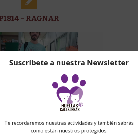
P1814 – RAGNAR
n
Animales adoptados
,
Todos perros adoptados