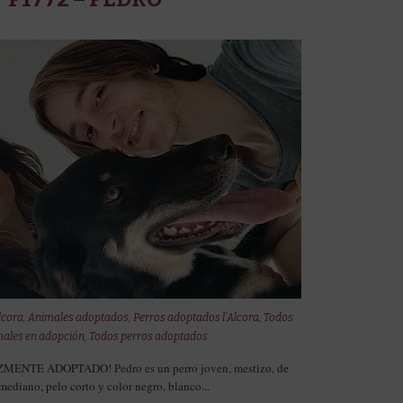
lcora
,
Animales adoptados
,
Perros adoptados l'Alcora
,
Todos
males en adopción
,
Todos perros adoptados
ENTE ADOPTADO! Pedro es un perro joven, mestizo, de
ediano, pelo corto y color negro, blanco...