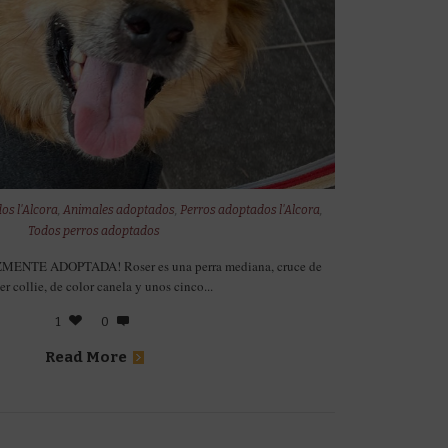
os l'Alcora
,
Animales adoptados
,
Perros adoptados l'Alcora
,
Todos perros adoptados
ENTE ADOPTADA! Roser es una perra mediana, cruce de
er collie, de color canela y unos cinco...
1
0
Read More