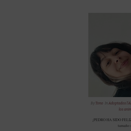
By
Tono
In
Adoptados l'A
los ani
¡PEDRO HA SIDO FELIZM
tamaño m