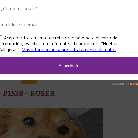
ZMENTE ADOPTADO! Ragnar es un perro joven, cruce de
 de tamaño mediano y muy equilibrado, en...
0
0
Read More
17/08/2024
P1538 – ROSER