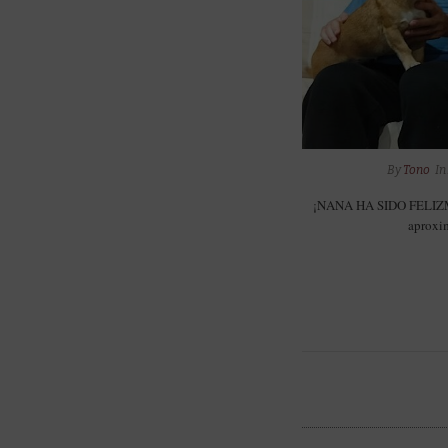
By
Tono
I
¡NANA HA SIDO FELIZM
aproxim