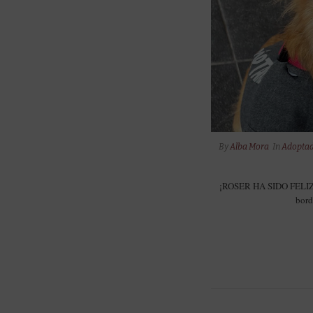
By
Alba Mora
In
Adoptad
¡ROSER HA SIDO FELIZM
bord