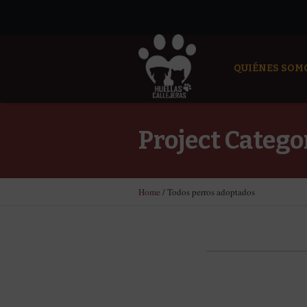
QUIÉNES SOM
Project Catego
Home
/
Todos perros adoptados