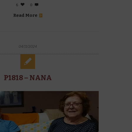
6
0
Read More
04/11/2024
P1818 – NANA