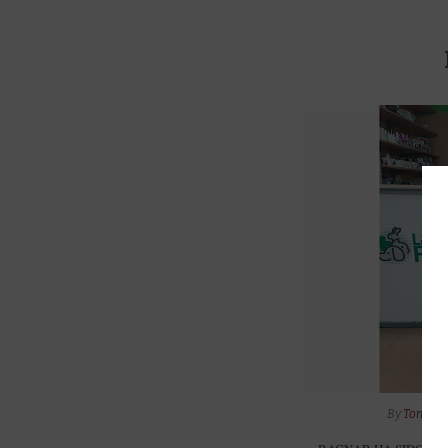
By
Tono
I