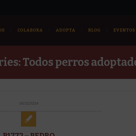
OS
COLABORA
ADOPTA
BLOG
EVENTOS
ries:
Todos perros adoptad
06/11/2024
P1772 – PEDRO