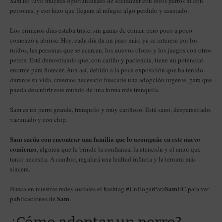
Sam no tuvo muchas oportunidades de socializar con otros perros ni con
personas, y eso hizo que llegara al refugio algo perdido y asustado.
Los primeros días estaba triste, sin ganas de comer, pero poco a poco
comenzó a abrirse. Hoy, cada día da un paso más: ya se interesa por los
ruidos, las personas que se acercan, los nuevos olores y los juegos con otros
perros. Está demostrando que, con cariño y paciencia, tiene un potencial
enorme para florecer. Aun así, debido a la poca exposición que ha tenido
durante su vida, creemos necesario buscarle una adopción urgente, para que
pueda descubrir este mundo de una forma más tranquila.
Sam es un perro grande, tranquilo y muy cariñoso. Está sano, desparasitado,
vacunado y con chip.
Sam sueña con encontrar una familia que lo acompañe en este nuevo
comienzo
, alguien que le brinde la confianza, la atención y el amor que
tanto necesita. A cambio, regalará una lealtad infinita y la ternura más
sincera.
Sam
Busca en nuestras redes sociales el hashtag #UnHogarPara
HC para ver
Sam
publicaciones de
.