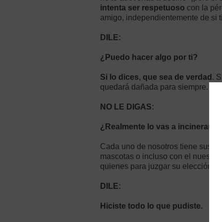
intenta ser respetuoso
con la pér
amigo, independientemente de si 
DILE:
¿Puedo hacer algo por ti?
Si lo dices, que sea de verdad
. 
quedará dañada para siempre.
NO LE DIGAS:
¿Realmente lo vas a incinerar?
Cada uno de nosotros tiene sus pr
mascotas o incluso con el nuestro.
quienes para juzgar su elección. H
DILE:
Hiciste todo lo que pudiste.