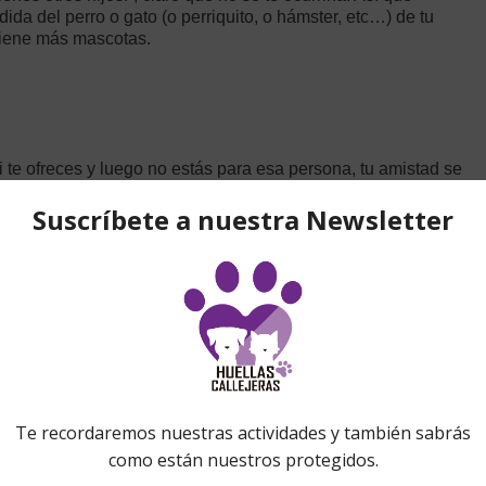
dida del perro o gato (o perriquito, o hámster, etc…) de tu
tiene más mascotas.
Si te ofreces y luego no estás para esa persona, tu amistad se
opios deseos sobre cómo proceder con el funeral de nuestras
 Cada uno es libre de elegir la manera. Así que no somos
acerlo demuestra muy poca sensibilidad por parte nuestra..