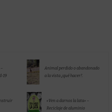
 –
Animal perdido o abandonado
d-19
a la vista ¿qué hacer?.
nstruir
«Ven a darnos la lata» –
Reciclaje de aluminio