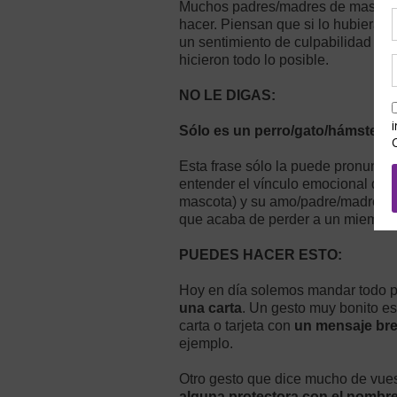
Muchos padres/madres de mascotas 
hacer. Piensan que si lo hubieran l
un sentimiento de culpabilidad que
hicieron todo lo posible.
NO LE DIGAS:
Sólo es un perro/gato/hámster…
Esta frase sólo la puede pronunci
entender el vínculo emocional que 
mascota) y su amo/padre/madre. Ser
que acaba de perder a un miembro 
PUEDES HACER ESTO:
Hoy en día solemos mandar todo po
una carta
. Un gesto muy bonito es
carta o tarjeta con
un mensaje bre
ejemplo.
Otro gesto que dice mucho de vues
alguna protectora con el nombre