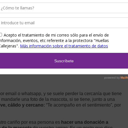
sienten que a lo mejor no hicieron todo lo que se podía
levado antes al veterinario podría estar vivo todavía. Tienen
 se ve aliviado, aunque sea un poquito, si les repetimos que
ar alguien que nunca ha tenido una mascota. No acaba de
se establece entre un perro o un gato (o cualquier otra
ía interesante ver si también se permitiría decirla a alguien
de su familia.
r email o whatsapp, y se suele perder la cercanía que tiene
 mandarle una foto de la mascota, si se tiene, junto a una
ve, cálido y cercano:
“Te acompaño en el sentimiento”, por
tro cariño por esa persona es
hacer una donación a
 de la mascota
de vuestro amigo. Es un gesto que dice