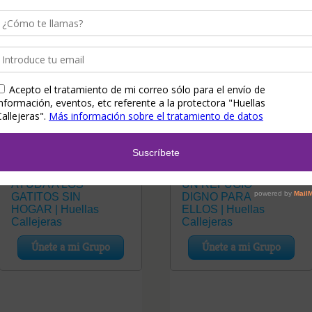
Teaming Gatitos
Teaming Refugio