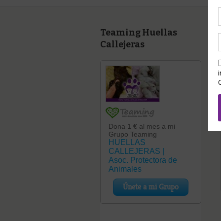
Teaming Huellas
Callejeras