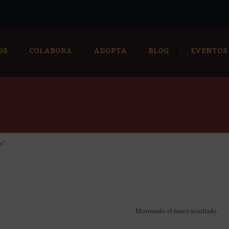
OS
COLABORA
ADOPTA
BLOG
EVENTOS
no”
Mostrando el único resultado