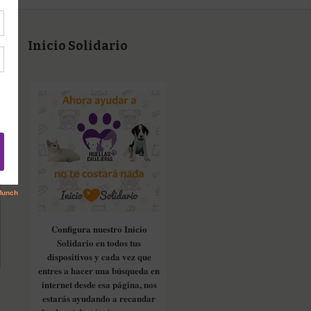
Inicio Solidario
Configura nuestro Inicio
Solidario en todos tus
dispositivos y cada vez que
entres a hacer una búsqueda en
internet desde esa página, nos
estarás ayudando a recaudar