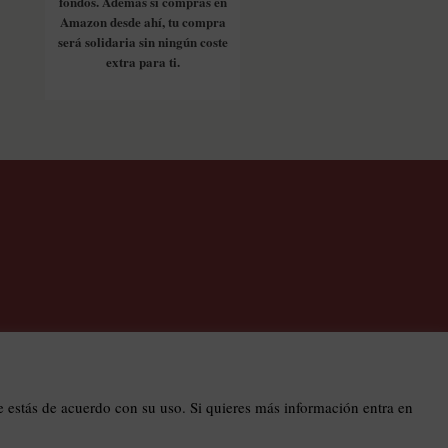
fondos. Además si compras en
Amazon desde ahí, tu compra
será solidaria sin ningún coste
extra para ti.
os
estás de acuerdo con su uso. Si quieres más información entra en