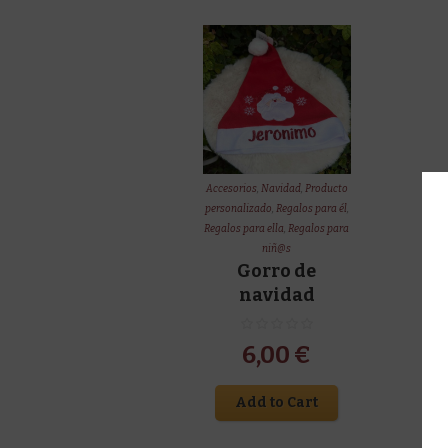
Accesorios
,
Navidad
,
Producto
personalizado
,
Regalos para él
,
Regalos para ella
,
Regalos para
niñ@s
Gorro de
navidad
6,00
€
Add to Cart