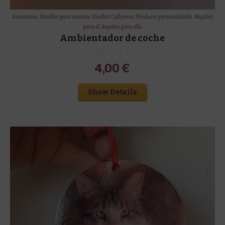
Accesorios
,
Detalles para eventos
,
Huellas Callejeras
,
Producto personalizado
,
Regalos
para él
,
Regalos para ella
Ambientador de coche
4,00
€
Show Details