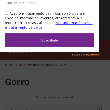
Gorro
Inicio
/
Tienda
/ Productos etiquetados “Gorro”
Gorro
Mostrando el único resultado