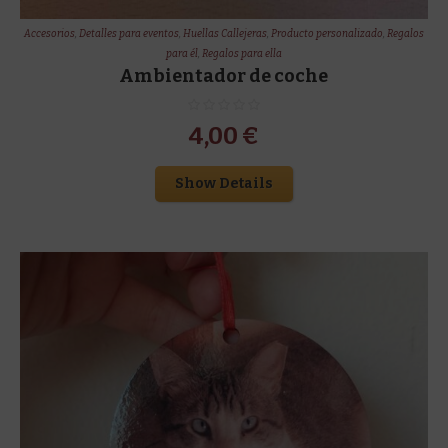
Accesorios
,
Detalles para eventos
,
Huellas Callejeras
,
Producto personalizado
,
Regalos
para él
,
Regalos para ella
Ambientador de coche
4,00
€
Show Details