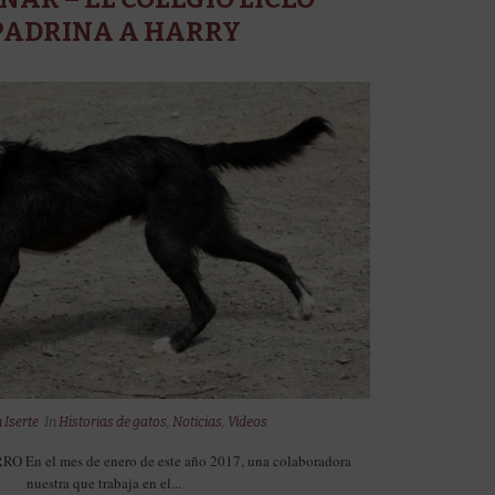
PADRINA A HARRY
 Iserte
In
Historias de gatos
,
Noticias
,
Videos
En el mes de enero de este año 2017, una colaboradora
nuestra que trabaja en el...