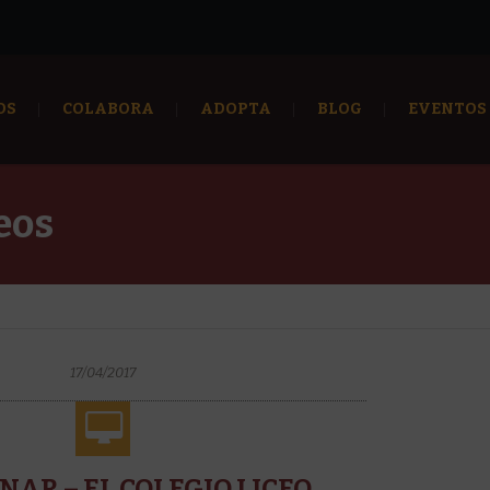
OS
COLABORA
ADOPTA
BLOG
EVENTOS
eos
17/04/2017
AR – EL COLEGIO LICEO