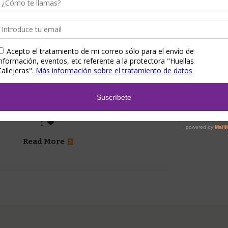
2
In
Gatos
,
Huellas Callejeras
,
Noticias
,
Videos
 de San Diego en California, Huellas Callejeras también intenta
ar cuantos más gatitos posibles. Desde...
1
Read More