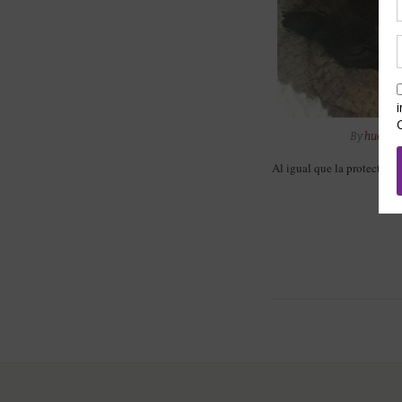
By
huellas
Al igual que la protectora
salv