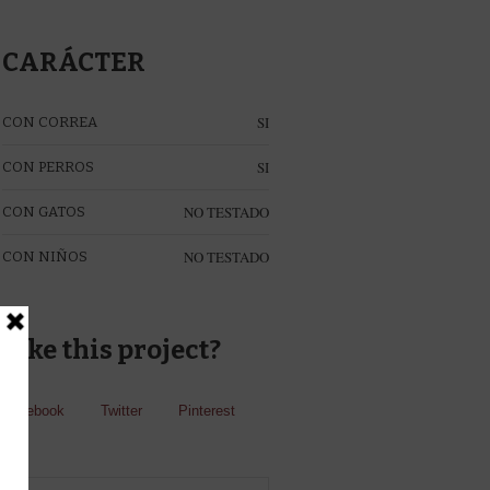
CARÁCTER
SI
CON CORREA
SI
CON PERROS
NO TESTADO
CON GATOS
NO TESTADO
CON NIÑOS
Like this project?
Facebook
Twitter
Pinterest