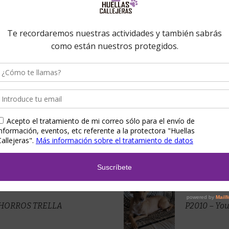
8
BORIS
CHORROS TRELLA
P2010 – You