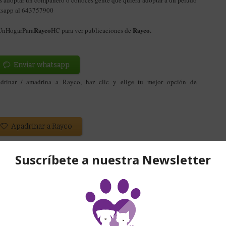
res adoptar un compañero o conoces gente que quiera adoptar a un peludo
atsapp al 643757900
Rayco
Rayco
.
#UnHogarPara
HC para ver publicaciones de
Enviar whatsapp
adrinar / amadrina a Rayco
, haz clic y elige tu mejor opción de
Apadrinar a Rayco