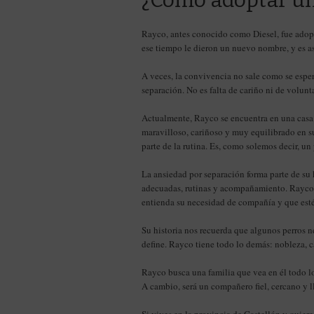
¿Cómo adoptar un
Rayco, antes conocido como Diesel, fue adopta
ese tiempo le dieron un nuevo nombre, y es 
A veces, la convivencia no sale como se espe
separación. No es falta de cariño ni de volun
Actualmente, Rayco se encuentra en una casa 
maravilloso, cariñoso y muy equilibrado en su
parte de la rutina. Es, como solemos decir, un
La ansiedad por separación forma parte de su 
adecuadas, rutinas y acompañamiento. Rayco 
entienda su necesidad de compañía y que esté
Su historia nos recuerda que algunos perros n
define. Rayco tiene todo lo demás: nobleza, 
Rayco busca una familia que vea en él todo lo
A cambio, será un compañero fiel, cercano y l