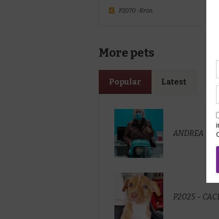
P2070 -Kron
More pets
Popular
Latest
ANDREA
P2025 – CA