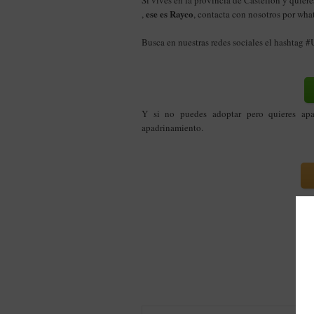
Si vives en la provincia de Castellón y quie
ese es Rayco
,
, contacta con nosotros por wh
Busca en nuestras redes sociales el hashtag 
Y si no puedes adoptar pero quieres ap
apadrinamiento.