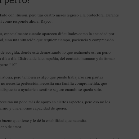
 perro?
do con ilusión, pero tras cuatro meses regresó a la protectora. Durante
así como responde ahora: Rayco.
ra, especialmente cuando aparecen dificultades como la ansiedad por
tad, sino una situación que requiere tiempo, paciencia y comprensión.
de acogida, donde está demostrando lo que realmente es: un perro
 día a día. Disfruta de la compañía, del contacto humano y de formar
 perro “10”.
historia, pero también es algo que puede trabajarse con pautas
no necesita perfección, necesita una familia comprometida, que
 dispuesta a ayudarle a sentirse seguro cuando se queda solo.
ecesitan un poco más de apoyo en ciertos aspectos, pero eso no los
cariño y una enorme capacidad de querer.
 bueno que tiene y le dé la estabilidad que necesita.
leno de amor.