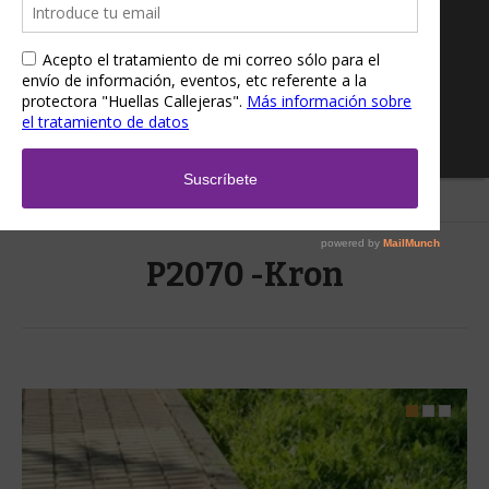
Home
/
P2070 -Kron
P2070 -Kron