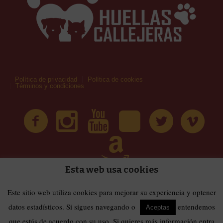
Política de privacidad
Política de cookies
Términos y condiciones
Esta web usa cookies
| Huellas Callejeras © 2019 | Todos los derechos
Términos y condiciones
Este sitio web utiliza cookies para mejorar su experiencia y optener
reservados
datos estadísticos. Si sigues navegando o
entendemos
Aceptas
que estás de acuerdo con su uso. Si quieres más información entra