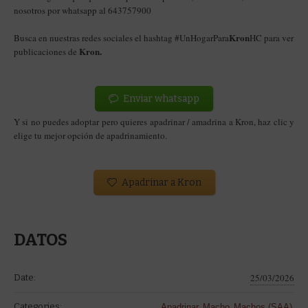
nosotros por whatsapp al 643757900
Kron
Busca en nuestras redes sociales el hashtag #UnHogarPara
HC para ver
Kron
.
publicaciones de
Enviar whatsapp
Y si no puedes adoptar pero quieres apadrinar / amadrina a Kron
, haz clic y
elige tu mejor opción de apadrinamiento.
Apadrinar a Kron
DATOS
25/03/2026
Date:
,
,
,
Categories:
Apadrinar
Macho
Machos (SAA)