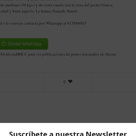
e-mediano (30 kgs.) y de color canela con la zona del pecho blanca.
e edad y buen aspecto. Le hemos llamado Simón.
gal o lo conoces contacta por Whatsapp al 615898003
Enviar whatsapp
 #SAAlcoraHHCC para ver publicaciones de perros rescatados en Alcora.
0