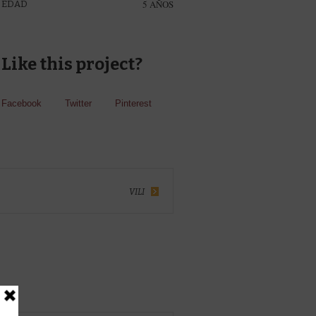
5 AÑOS
EDAD
Like this project?
Facebook
Twitter
Pinterest
VILI