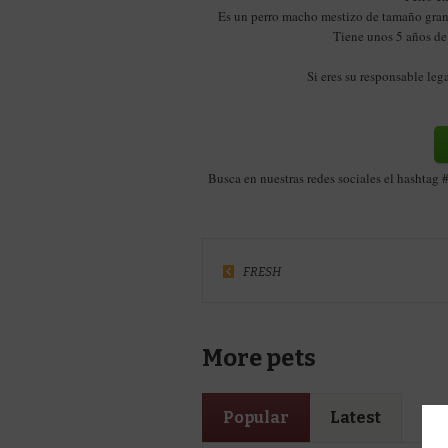
Es un perro macho mestizo de tamaño grand
Tiene unos 5 años d
Si eres su responsable le
Busca en nuestras redes sociales el hashtag
FRESH
More pets
Popular
Latest