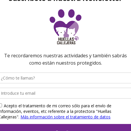
BORIS
CHORROS TRELLA
P2010 – You