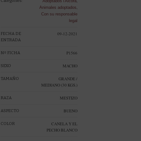
,
Categories:
Adoptados l'Alcora
,
Animales adoptados
Con su responsable
legal
09-12-2021
FECHA DE
ENTRADA
P1566
Nº FICHA
MACHO
SEXO
GRANDE /
TAMAÑO
MEDIANO (30 KGS.)
MESTIZO
RAZA
BUENO
ASPECTO
CANELA Y EL
COLOR
PECHO BLANCO